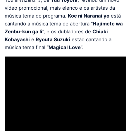
You a Wizard?!), de
Yuu Toyota,
revelou um novo
vídeo promocional, mais elenco e os artistas da
música tema do programa.
Koe ni Naranai yo
está
cantando a música tema de abertura “
Hajimete wa
Zenbu-kun ga Ii
”, e os dubladores de
Chiaki
Kobayashi
e
Ryouta Suzuki
estão cantando a
música tema final “
Magical Love
”.