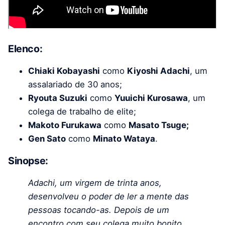
Elenco:
Chiaki Kobayashi
como
Kiyoshi Adachi
, um
assalariado de 30 anos;
Ryouta Suzuki
como
Yuuichi Kurosawa
, um
colega de trabalho de elite;
Makoto Furukawa
como
Masato Tsuge;
Gen Sato
como
Minato Wataya
.
Sinopse:
Adachi, um virgem de trinta anos,
desenvolveu o poder de ler a mente das
pessoas tocando-as. Depois de um
encontro com seu colega muito bonito,