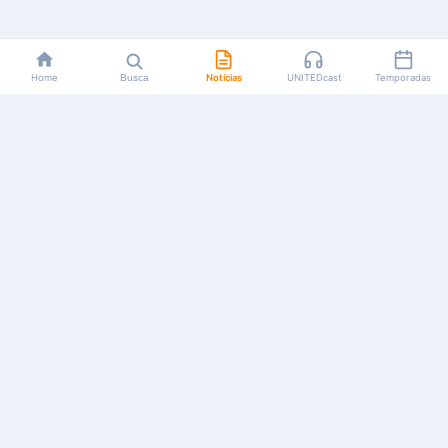
Home
Busca
Notícias
UNITEDcast
Temporadas
Notícias, reviews, guias e podcasts sobre o universo dos
animes!
Feito por fãs, para fãs.
NAVEGAÇÃO
CATEGORIAS
MAIS
Início
Animes
Sobre Nós