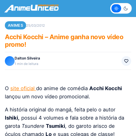
Claro
Escur
ANIMES
25/03/2012
Acchi Kocchi – Anime ganha novo vídeo
promo!
Dalton Silveira
1 min de leitura
O
site oficial
do anime de comédia
Acchi Kocchi
lançou um novo vídeo promocional.
A história original do mangá, feita pelo o autor
Ishiki
,
possui 4 volumes e fala sobre a história da
garota
Tsundere
Tsumiki
,
do garoto arisco de
óculos chamado
Lo
e suas colegas de classe!