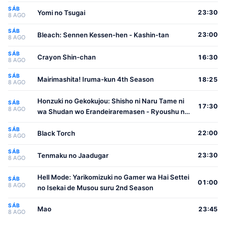
SÁB
Yomi no Tsugai
23:30
8 AGO
SÁB
Bleach: Sennen Kessen-hen - Kashin-tan
23:00
8 AGO
SÁB
Crayon Shin-chan
16:30
8 AGO
SÁB
Mairimashita! Iruma-kun 4th Season
18:25
8 AGO
Honzuki no Gekokujou: Shisho ni Naru Tame ni
SÁB
17:30
8 AGO
wa Shudan wo Erandeiraremasen - Ryoushu no
Youjo
SÁB
Black Torch
22:00
8 AGO
SÁB
Tenmaku no Jaadugar
23:30
8 AGO
Hell Mode: Yarikomizuki no Gamer wa Hai Settei
SÁB
01:00
8 AGO
no Isekai de Musou suru 2nd Season
SÁB
Mao
23:45
8 AGO