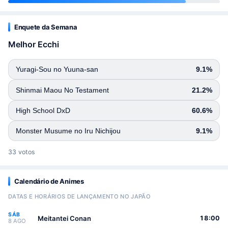
Enquete da Semana
Melhor Ecchi
Yuragi-Sou no Yuuna-san
9.1%
Shinmai Maou No Testament
21.2%
High School DxD
60.6%
Monster Musume no Iru Nichijou
9.1%
33 votos
Calendário de Animes
DATAS E HORÁRIOS DE LANÇAMENTO NO JAPÃO
SÁB
Meitantei Conan
18:00
8 AGO