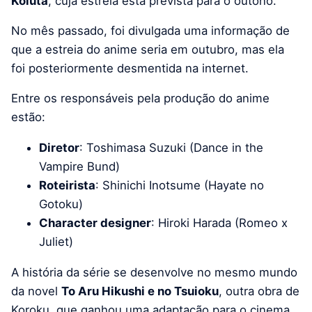
Koiuta
, cuja estreia está prevista para o outono.
No mês passado, foi divulgada uma informação de
que a estreia do anime seria em outubro, mas ela
foi posteriormente desmentida na internet.
Entre os responsáveis pela produção do anime
estão:
Diretor
: Toshimasa Suzuki (Dance in the
Vampire Bund)
Roteirista
: Shinichi Inotsume (Hayate no
Gotoku)
Character designer
: Hiroki Harada (Romeo x
Juliet)
A história da série se desenvolve no mesmo mundo
da novel
To Aru Hikushi e no Tsuioku
, outra obra de
Koroku, que ganhou uma adaptação para o cinema,