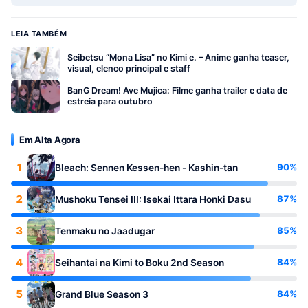
LEIA TAMBÉM
Seibetsu “Mona Lisa” no Kimi e. – Anime ganha teaser,
visual, elenco principal e staff
BanG Dream! Ave Mujica: Filme ganha trailer e data de
estreia para outubro
Em Alta Agora
1
90%
Bleach: Sennen Kessen-hen - Kashin-tan
2
87%
Mushoku Tensei III: Isekai Ittara Honki Dasu
3
85%
Tenmaku no Jaadugar
4
84%
Seihantai na Kimi to Boku 2nd Season
5
84%
Grand Blue Season 3