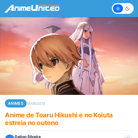
Claro
Escur
ANIMES
19/06/2013
Anime de Toaru Hikushi e no Koiuta
estreia no outono
Dalton Silveira