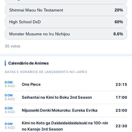
Shinmai Maou No Testament
20%
High School DxD
60%
Monster Musume no Iru Nichijou
8.6%
35 votos
Calendário de Animes
DATAS E HORÁRIOS DE LANÇAMENTO NO JAPÃO
DOM
One Piece
23:15
9 AGO
DOM
Seihantai na Kimi to Boku 2nd Season
17:00
9 AGO
DOM
Nijusseiki Denki Mokuroku: Eureka Evrika
23:00
9 AGO
Kimi no Koto ga Daidaidaidaidaisuki na 100-nin
DOM
22:30
9 AGO
no Kanojo 3rd Season