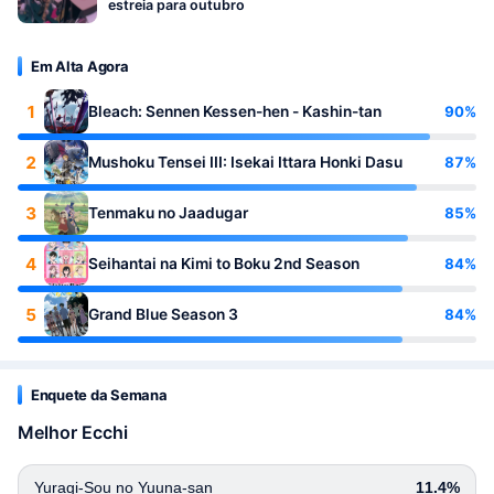
estreia para outubro
Em Alta Agora
1
90%
Bleach: Sennen Kessen-hen - Kashin-tan
2
87%
Mushoku Tensei III: Isekai Ittara Honki Dasu
3
85%
Tenmaku no Jaadugar
4
84%
Seihantai na Kimi to Boku 2nd Season
5
84%
Grand Blue Season 3
Enquete da Semana
Melhor Ecchi
Yuragi-Sou no Yuuna-san
11.4%