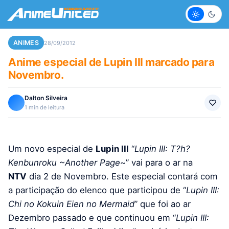
Claro
Escur
ANIMES
28/09/2012
Anime especial de Lupin III marcado para
Novembro.
Dalton Silveira
1 min de leitura
Um novo especial de
Lupin III
“
Lupin III: T?h?
Kenbunroku ~Another Page~
” vai para o ar na
NTV
dia 2 de Novembro. Este especial contará com
a participação do elenco que participou de “
Lupin III:
Chi no Kokuin Eien no Mermaid
” que foi ao ar
Dezembro passado e que continuou em “
Lupin III: