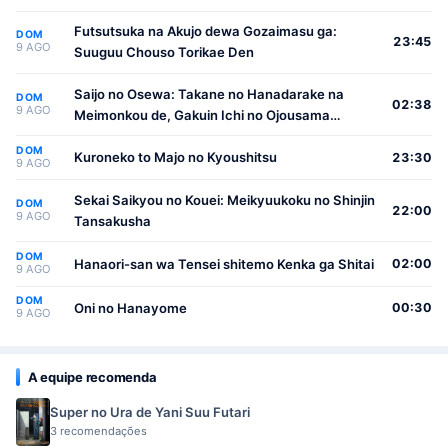
Futsutsuka na Akujo dewa Gozaimasu ga:
DOM
23:45
9 AGO
Suuguu Chouso Torikae Den
Saijo no Osewa: Takane no Hanadarake na
DOM
02:38
9 AGO
Meimonkou de, Gakuin Ichi no Ojousama
(Seikatsu Nouryoku Kaimu) wo Kagenagara
DOM
Osewa suru Koto ni Narimashita
Kuroneko to Majo no Kyoushitsu
23:30
9 AGO
Sekai Saikyou no Kouei: Meikyuukoku no Shinjin
DOM
22:00
9 AGO
Tansakusha
DOM
Hanaori-san wa Tensei shitemo Kenka ga Shitai
02:00
9 AGO
DOM
Oni no Hanayome
00:30
9 AGO
A equipe recomenda
Super no Ura de Yani Suu Futari
3 recomendações