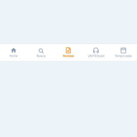
Home
Busca
Notícias
UNITEDcast
Temporadas
Notícias, reviews, guias e podcasts sobre o universo dos
animes!
Feito por fãs, para fãs.