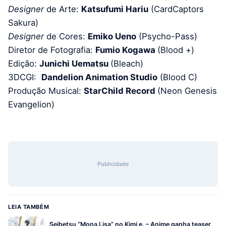
Designer
de Arte:
Katsufumi Hariu
(CardCaptors
Sakura)
Designer
de Cores:
Emiko Ueno
(Psycho-Pass)
Diretor de Fotografia:
Fumio Kogawa
(Blood +)
Edição:
Junichi Uematsu
(Bleach)
3DCGI:
Dandelion Animation Studio
(Blood C)
Produção Musical:
StarChild
Record
(Neon Genesis
Evangelion)
Publicidade
LEIA TAMBÉM
Seibetsu “Mona Lisa” no Kimi e. – Anime ganha teaser,