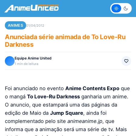
Claro
Escur
ANIMES
01/04/2012
Anunciada série animada de To Love-Ru
Darkness
Equipe Anime United
1 min de leitura
Foi anunciado no evento
Anime Contents Expo
que
o mangá
To Love-Ru Darkness
ganharia um anime.
O anuncio, que estampará uma das páginas da
edição de Maio da
Jump Square
, ainda foi
complementado pelo site
animeanime.jp
, que
informa que a animação será uma série de tv. Mais