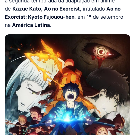
a segunda temporada da adaptação em anime
de
Kazue Kato
,
Ao no Exorcist
, intitulado
Ao no
Exorcist: Kyoto Fujouou-hen
, em 1º de setembro
na
América Latina.