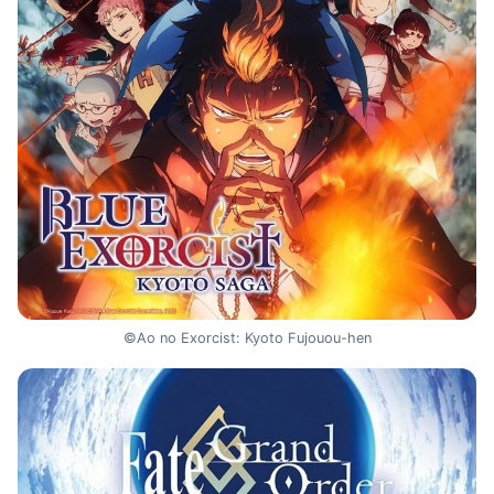
©Ao no Exorcist: Kyoto Fujouou-hen