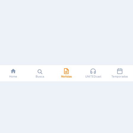
Home
Busca
Notícias
UNITEDcast
Temporadas
Notícias, reviews, guias e podcasts sobre o universo dos