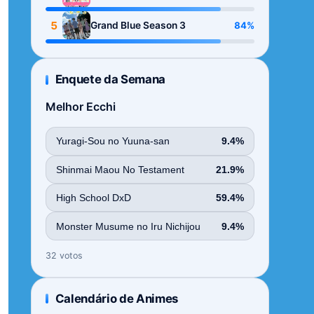
Season
5
84%
Grand Blue Season 3
Enquete da Semana
Melhor Ecchi
Yuragi-Sou no Yuuna-san
9.4%
Shinmai Maou No Testament
21.9%
High School DxD
59.4%
Monster Musume no Iru Nichijou
9.4%
32 votos
Calendário de Animes