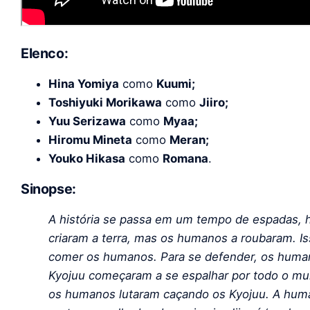
Elenco:
Hina Yomiya
como
Kuumi;
Toshiyuki Morikawa
como
Jiiro;
Yuu Serizawa
como
Myaa;
Hiromu Mineta
como
Meran;
Youko Hikasa
como
Romana
.
Sinopse:
A história se passa em um tempo de espadas, h
criaram a terra, mas os humanos a roubaram. Is
comer os humanos. Para se defender, os huma
Kyojuu começaram a se espalhar por todo o m
os humanos lutaram caçando os Kyojuu. A hu