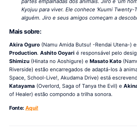
partes empalhadas dos animais. Jiiro é ‘um h
Kyojuu para viver. Ele conhece ‘Kuumi Twenty-
alguém. Jiro e seus amigos começam a descob
Mais sobre:
Akira Oguro
(Namu Amida Butsu! -Rendai Utena-) es
Production
.
Ashito Ooyari
é responsável pelo desi
Shimizu
(Hinata no Aoshigure) e
Masato Kato
(Namu
Riverside) estão encarregados de adaptá-los à anim
Space, School-Live!, Akudama Drive) está escrevend
Katayama
(Overlord, Saga of Tanya the Evil) e
Akina
of Healer) estão compondo a trilha sonora.
Fonte:
Aqui!