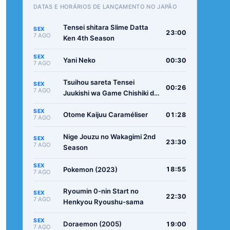
DATAS E HORÁRIOS DE LANÇAMENTO NO JAPÃO
Tensei shitara Slime Datta
SEX
23:00
7 AGO
Ken 4th Season
SEX
Yani Neko
00:30
7 AGO
Tsuihou sareta Tensei
SEX
00:26
7 AGO
Juukishi wa Game Chishiki de
Musou suru
SEX
Otome Kaijuu Caraméliser
01:28
7 AGO
Nige Jouzu no Wakagimi 2nd
SEX
23:30
7 AGO
Season
SEX
Pokemon (2023)
18:55
7 AGO
Ryoumin 0-nin Start no
SEX
22:30
7 AGO
Henkyou Ryoushu-sama
SEX
Doraemon (2005)
19:00
7 AGO