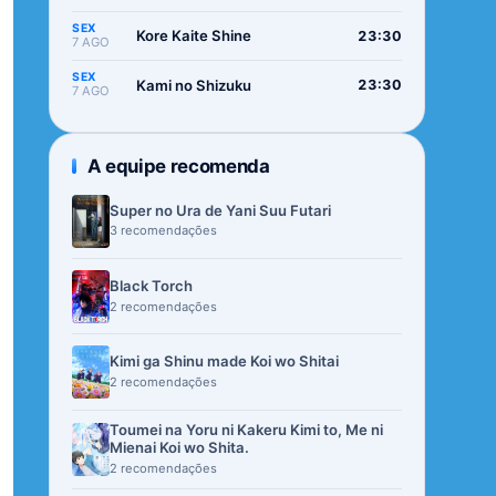
SEX
Kore Kaite Shine
23:30
7 AGO
SEX
Kami no Shizuku
23:30
7 AGO
A equipe recomenda
Super no Ura de Yani Suu Futari
3 recomendações
Black Torch
2 recomendações
Kimi ga Shinu made Koi wo Shitai
2 recomendações
Toumei na Yoru ni Kakeru Kimi to, Me ni
Mienai Koi wo Shita.
2 recomendações