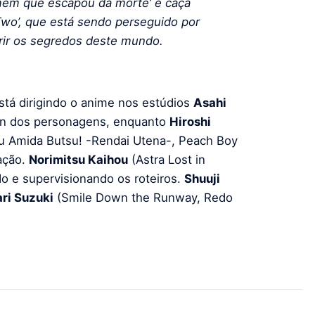
omem que escapou da morte’ e caça
Two’, que está sendo perseguido por
rir os segredos deste mundo.
tá dirigindo o anime nos estúdios
Asahi
gn dos personagens, enquanto
Hiroshi
 Amida Butsu! -Rendai Utena-, Peach Boy
ação.
Norimitsu Kaihou
(Astra Lost in
o e supervisionando os roteiros.
Shuuji
ri Suzuki
(Smile Down the Runway, Redo