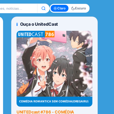
te
Claro
Escuro
Ouça o UnitedCast
UNITEDcast #786 - COMÉDIA