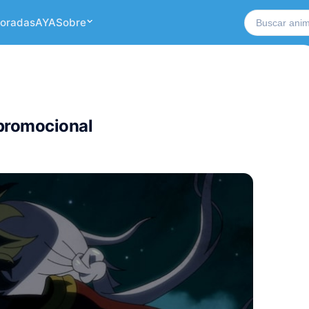
Buscar no si
oradas
AYA
Sobre
promocional