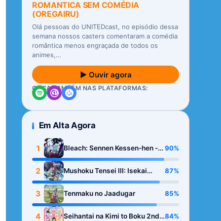
ROMANTICA SEM COMÉDIA
(OREGAIRU)
Olá pessoas do UNITEDcast, no episódio dessa
semana nossos casters comentaram a comédia
romântica menos engraçada de todos os
animes,…
▶ Ouvir agora
OUÇA TAMBÉM NAS PLATAFORMAS:
Em Alta Agora
1
90%
Bleach: Sennen Kessen-hen -
Kashin-tan
2
87%
Mushoku Tensei III: Isekai
Ittara Honki Dasu
3
85%
Tenmaku no Jaadugar
4
84%
Seihantai na Kimi to Boku 2nd