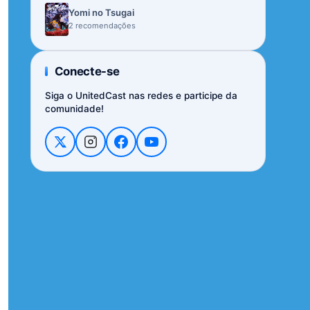
Yomi no Tsugai
2 recomendações
Conecte-se
Siga o UnitedCast nas redes e participe da
comunidade!