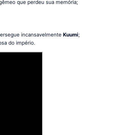
 gêmeo que perdeu sua memória;
persegue incansavelmente
Kuumi
;
osa do império.