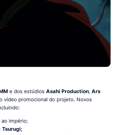
MM
e dos estúdios
Asahi Production
,
Ars
vo vídeo promocional do projeto. Novos
cluindo:
 ao império;
e
Tsurugi;