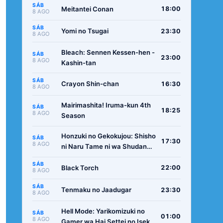
SÁB
Meitantei Conan
18:00
8 AGO
SÁB
Yomi no Tsugai
23:30
8 AGO
Bleach: Sennen Kessen-hen -
SÁB
23:00
8 AGO
Kashin-tan
SÁB
Crayon Shin-chan
16:30
8 AGO
Mairimashita! Iruma-kun 4th
SÁB
18:25
8 AGO
Season
Honzuki no Gekokujou: Shisho
SÁB
17:30
8 AGO
ni Naru Tame ni wa Shudan
wo Erandeiraremasen -
SÁB
Ryoushu no Youjo
Black Torch
22:00
8 AGO
SÁB
Tenmaku no Jaadugar
23:30
8 AGO
Hell Mode: Yarikomizuki no
SÁB
01:00
8 AGO
Gamer wa Hai Settei no Isekai