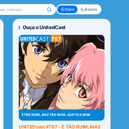
te
Claro
Escuro
Ouça o UnitedCast
UNITEDcast #787 - É TÃO RUIM, MAS