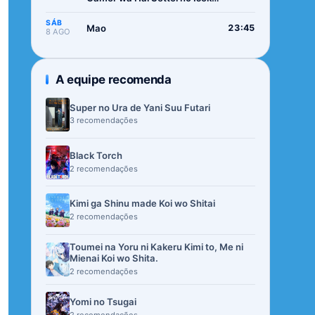
de Musou suru 2nd Season
SÁB
Mao
23:45
8 AGO
A equipe recomenda
Super no Ura de Yani Suu Futari
3 recomendações
Black Torch
2 recomendações
Kimi ga Shinu made Koi wo Shitai
2 recomendações
Toumei na Yoru ni Kakeru Kimi to, Me ni
Mienai Koi wo Shita.
2 recomendações
Yomi no Tsugai
2 recomendações