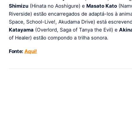
Shimizu
(Hinata no Aoshigure) e
Masato Kato
(Namu
Riverside) estão encarregados de adaptá-los à anim
Space, School-Live!, Akudama Drive) está escrevend
Katayama
(Overlord, Saga of Tanya the Evil) e
Akina
of Healer) estão compondo a trilha sonora.
Fonte:
Aqui!