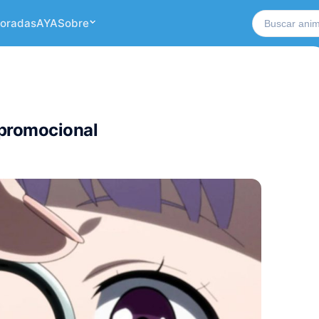
Buscar no si
oradas
AYA
Sobre
 promocional