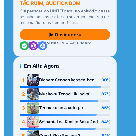
TÃO RUIM, QUE FICA BOM
Olá pessoas do UNITEDcast, no episódio dessa
semana nossos casters trouxeram uma lista de
animes tão ruins que no final…
▶ Ouvir agora
OUÇA TAMBÉM NAS PLATAFORMAS:
Em Alta Agora
1
90%
Bleach: Sennen Kessen-hen -
Kashin-tan
2
87%
Mushoku Tensei III: Isekai
Ittara Honki Dasu
3
85%
Tenmaku no Jaadugar
4
84%
Seihantai na Kimi to Boku 2nd
Season
5
84%
Grand Blue Season 3