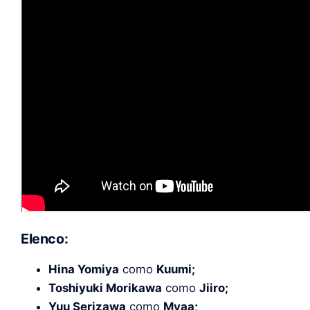
Elenco:
Hina Yomiya
como
Kuumi;
Toshiyuki Morikawa
como
Jiiro;
Yuu Serizawa
como
Myaa;