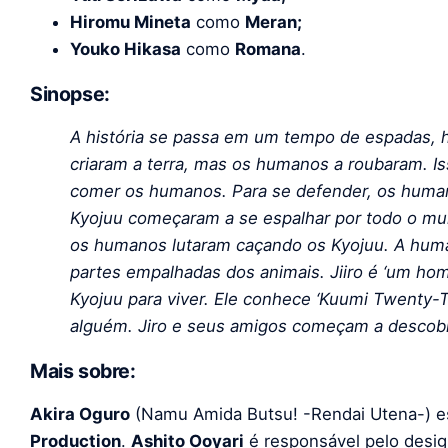
Hiromu Mineta
como
Meran;
Youko Hikasa
como
Romana
.
Sinopse:
A história se passa em um tempo de espadas, h
criaram a terra, mas os humanos a roubaram. Is
comer os humanos. Para se defender, os huma
Kyojuu começaram a se espalhar por todo o m
os humanos lutaram caçando os Kyojuu. A hu
partes empalhadas dos animais. Jiiro é ‘um h
Kyojuu para viver. Ele conhece ‘Kuumi Twenty-
alguém. Jiro e seus amigos começam a descob
Mais sobre:
Akira Oguro
(Namu Amida Butsu! -Rendai Utena-) es
Production
.
Ashito Ooyari
é responsável pelo desi