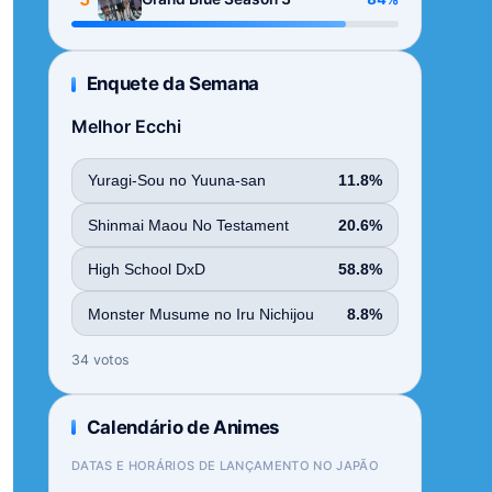
Enquete da Semana
Melhor Ecchi
Yuragi-Sou no Yuuna-san
11.8%
Shinmai Maou No Testament
20.6%
High School DxD
58.8%
Monster Musume no Iru Nichijou
8.8%
34 votos
Calendário de Animes
DATAS E HORÁRIOS DE LANÇAMENTO NO JAPÃO