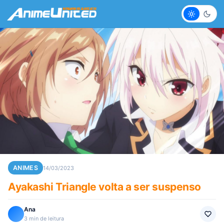
Claro
Escur
ANIMES
14/03/2023
Ayakashi Triangle volta a ser suspenso
Ana
3 min de leitura