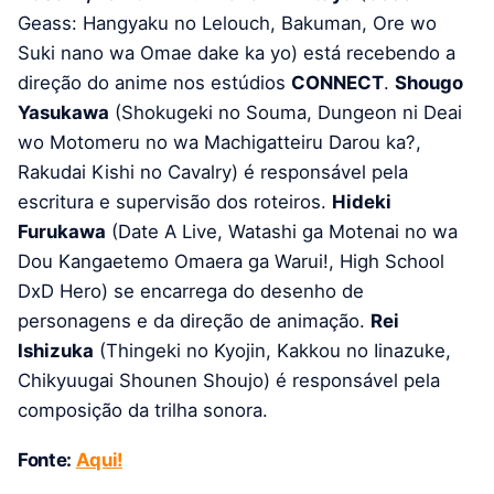
Geass: Hangyaku no Lelouch, Bakuman, Ore wo
Suki nano wa Omae dake ka yo) está recebendo a
direção do anime nos estúdios
CONNECT
.
Shougo
Yasukawa
(Shokugeki no Souma, Dungeon ni Deai
wo Motomeru no wa Machigatteiru Darou ka?,
Rakudai Kishi no Cavalry) é responsável pela
escritura e supervisão dos roteiros.
Hideki
Furukawa
(Date A Live, Watashi ga Motenai no wa
Dou Kangaetemo Omaera ga Warui!, High School
DxD Hero) se encarrega do desenho de
personagens e da direção de animação.
Rei
Ishizuka
(Thingeki no Kyojin, Kakkou no Iinazuke,
Chikyuugai Shounen Shoujo) é responsável pela
composição da trilha sonora.
Fonte:
Aqui!