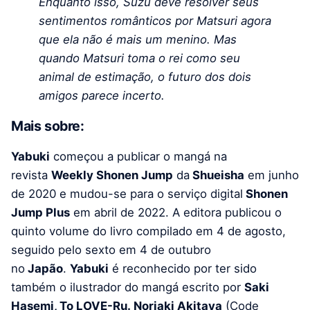
Enquanto isso, Suzu deve resolver seus
sentimentos românticos por Matsuri agora
que ela não é mais um menino. Mas
quando Matsuri toma o rei como seu
animal de estimação, o futuro dos dois
amigos parece incerto.
Mais sobre:
Yabuki
começou a publicar o mangá na
revista
Weekly Shonen Jump
da
Shueisha
em junho
de 2020 e mudou-se para o serviço digital
Shonen
Jump Plus
em abril de 2022. A editora publicou o
quinto volume do livro compilado em 4 de agosto,
seguido pelo sexto em 4 de outubro
no
Japão
.
Yabuki
é reconhecido por ter sido
também o ilustrador do mangá escrito por
Saki
Hasemi, To LOVE-Ru.
Noriaki Akitaya
(Code