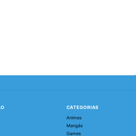
ÃO
CATEGORIAS
Animes
Mangás
Games