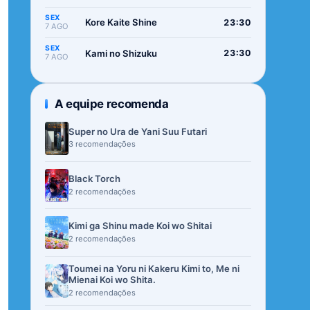
SEX
Kore Kaite Shine
23:30
7 AGO
SEX
Kami no Shizuku
23:30
7 AGO
A equipe recomenda
Super no Ura de Yani Suu Futari
3 recomendações
Black Torch
2 recomendações
Kimi ga Shinu made Koi wo Shitai
2 recomendações
Toumei na Yoru ni Kakeru Kimi to, Me ni
Mienai Koi wo Shita.
2 recomendações