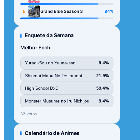
Season
5
84%
Grand Blue Season 3
Enquete da Semana
Melhor Ecchi
Yuragi-Sou no Yuuna-san
9.4%
Shinmai Maou No Testament
21.9%
High School DxD
59.4%
Monster Musume no Iru Nichijou
9.4%
32 votos
Calendário de Animes