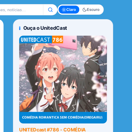
te
Claro
Escuro
Ouça o UnitedCast
UNITEDcast #786 - COMÉDIA