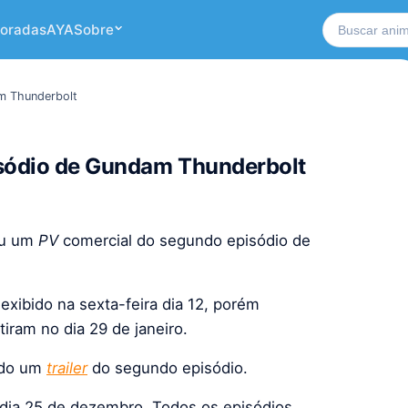
Buscar no si
oradas
AYA
Sobre
am Thunderbolt
pisódio de Gundam Thunderbolt
ou um
PV
comercial do segundo episódio de
xibido na sexta-feira dia 12, porém
tiram no dia 29 de janeiro.
tado um
trailer
do segundo episódio.
o dia 25 de dezembro. Todos os episódios