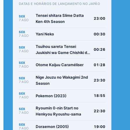
DATAS E HORÁRIOS DE LANÇAMENTO NO JAPÃO
Tensei shitara Slime Datta
SEX
23:00
7 AGO
Ken 4th Season
SEX
Yani Neko
00:30
7 AGO
Tsuihou sareta Tensei
SEX
00:26
7 AGO
Juukishi wa Game Chishiki de
Musou suru
SEX
Otome Kaijuu Caraméliser
01:28
7 AGO
Nige Jouzu no Wakagimi 2nd
SEX
23:30
7 AGO
Season
SEX
Pokemon (2023)
18:55
7 AGO
Ryoumin 0-nin Start no
SEX
22:30
7 AGO
Henkyou Ryoushu-sama
SEX
Doraemon (2005)
19:00
7 AGO