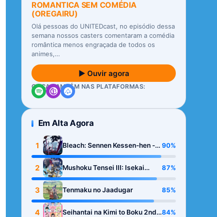
ROMANTICA SEM COMÉDIA
(OREGAIRU)
Olá pessoas do UNITEDcast, no episódio dessa
semana nossos casters comentaram a comédia
romântica menos engraçada de todos os
animes,…
▶ Ouvir agora
OUÇA TAMBÉM NAS PLATAFORMAS:
Em Alta Agora
1
90%
Bleach: Sennen Kessen-hen -
Kashin-tan
2
87%
Mushoku Tensei III: Isekai
Ittara Honki Dasu
3
85%
Tenmaku no Jaadugar
4
84%
Seihantai na Kimi to Boku 2nd