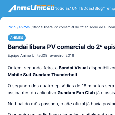
Notícias
UNITEDcast
Blog
Temp
Início
Animes
Bandai libera PV comercial do 2º episódio de Gund
ANIMES
Bandai libera PV comercial do 2º e
Equipe Anime United
09 fevereiro, 2016
Ontem, segunda-feira, a
Bandai Visual
disponibiliz
Mobile Suit Gundam Thunderbolt
.
O segundo dos quatro episódios de 18 minutos será e
assinantes do aplicativo
Gundam Fan Club
já o assis
No final do mês passado, o
site
oficial já havia pos
O primeiro episódio ficou disponível digitalmente n