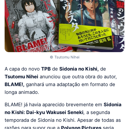
© Tsutomu Nihei
A capa do novo
TPB
de
Sidonia no Kishi,
de
Tsutomu Nihei
anunciou que outra obra do autor,
BLAME!,
ganhará uma adaptação em formato de
longa animado.
BLAME
!
já havia
aparecido brevemente em
Sidonia
no Kishi: Dai-kyu Wakusei Seneki
,
a segunda
temporada de Sidonia no Kishi.
Apesar de todas as
razões para supor que a
Polygon Pictures
seria