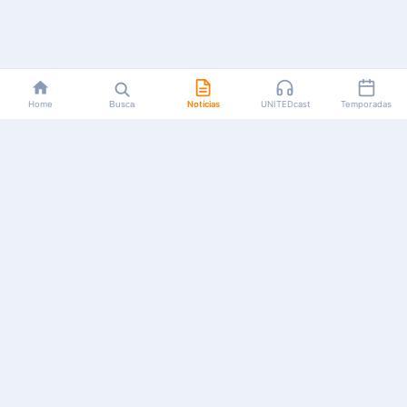
Home
Busca
Notícias
UNITEDcast
Temporadas
Notícias, reviews, guias e podcasts sobre o universo dos
animes!
Feito por fãs, para fãs.
NAVEGAÇÃO
CATEGORIAS
MAIS