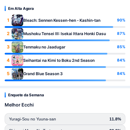
Em Alta Agora
1
90%
Bleach: Sennen Kessen-hen - Kashin-tan
2
87%
Mushoku Tensei III: Isekai Ittara Honki Dasu
3
85%
Tenmaku no Jaadugar
4
84%
Seihantai na Kimi to Boku 2nd Season
5
84%
Grand Blue Season 3
Enquete da Semana
Melhor Ecchi
Yuragi-Sou no Yuuna-san
11.8%