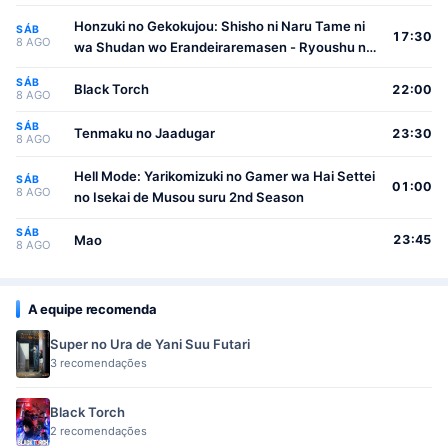
Honzuki no Gekokujou: Shisho ni Naru Tame ni
SÁB
17:30
8 AGO
wa Shudan wo Erandeiraremasen - Ryoushu no
Youjo
SÁB
Black Torch
22:00
8 AGO
SÁB
Tenmaku no Jaadugar
23:30
8 AGO
Hell Mode: Yarikomizuki no Gamer wa Hai Settei
SÁB
01:00
8 AGO
no Isekai de Musou suru 2nd Season
SÁB
Mao
23:45
8 AGO
A equipe recomenda
Super no Ura de Yani Suu Futari
3 recomendações
Black Torch
2 recomendações