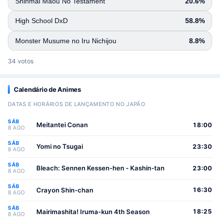
Shinmai Maou No Testament
20.6%
High School DxD
58.8%
Monster Musume no Iru Nichijou
8.8%
34 votos
Calendário de Animes
DATAS E HORÁRIOS DE LANÇAMENTO NO JAPÃO
SÁB
Meitantei Conan
18:00
8 AGO
SÁB
Yomi no Tsugai
23:30
8 AGO
SÁB
Bleach: Sennen Kessen-hen - Kashin-tan
23:00
8 AGO
SÁB
Crayon Shin-chan
16:30
8 AGO
SÁB
Mairimashita! Iruma-kun 4th Season
18:25
8 AGO