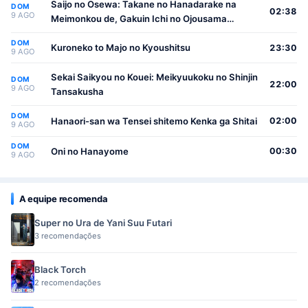
Saijo no Osewa: Takane no Hanadarake na
DOM
02:38
9 AGO
Meimonkou de, Gakuin Ichi no Ojousama
(Seikatsu Nouryoku Kaimu) wo Kagenagara
DOM
Osewa suru Koto ni Narimashita
Kuroneko to Majo no Kyoushitsu
23:30
9 AGO
Sekai Saikyou no Kouei: Meikyuukoku no Shinjin
DOM
22:00
9 AGO
Tansakusha
DOM
Hanaori-san wa Tensei shitemo Kenka ga Shitai
02:00
9 AGO
DOM
Oni no Hanayome
00:30
9 AGO
A equipe recomenda
Super no Ura de Yani Suu Futari
3 recomendações
Black Torch
2 recomendações