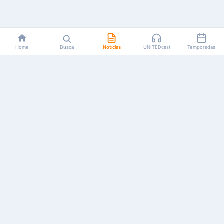
Home
Busca
Notícias
UNITEDcast
Temporadas
Notícias, reviews, guias e podcasts sobre o universo dos
animes!
Feito por fãs, para fãs.
NAVEGAÇÃO
CATEGORIAS
MAIS
Início
Animes
Sobre Nós