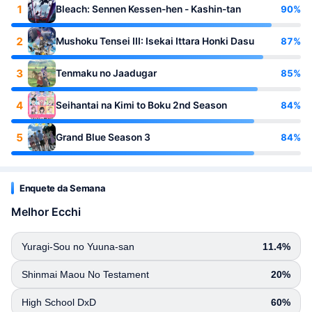
1
90%
Bleach: Sennen Kessen-hen - Kashin-tan
2
87%
Mushoku Tensei III: Isekai Ittara Honki Dasu
3
85%
Tenmaku no Jaadugar
4
84%
Seihantai na Kimi to Boku 2nd Season
5
84%
Grand Blue Season 3
Enquete da Semana
Melhor Ecchi
Yuragi-Sou no Yuuna-san
11.4%
Shinmai Maou No Testament
20%
High School DxD
60%