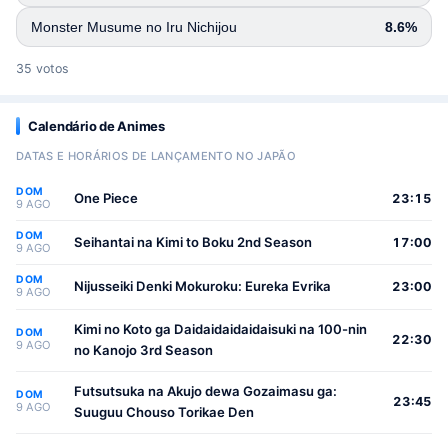
Monster Musume no Iru Nichijou
8.6%
35 votos
Calendário de Animes
DATAS E HORÁRIOS DE LANÇAMENTO NO JAPÃO
DOM
One Piece
23:15
9 AGO
DOM
Seihantai na Kimi to Boku 2nd Season
17:00
9 AGO
DOM
Nijusseiki Denki Mokuroku: Eureka Evrika
23:00
9 AGO
Kimi no Koto ga Daidaidaidaidaisuki na 100-nin
DOM
22:30
9 AGO
no Kanojo 3rd Season
Futsutsuka na Akujo dewa Gozaimasu ga:
DOM
23:45
9 AGO
Suuguu Chouso Torikae Den