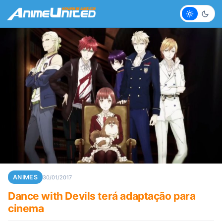
Claro
Escur
ANIMES
30/01/2017
Dance with Devils terá adaptação para
cinema