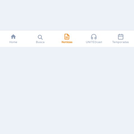
Home
Busca
Notícias
UNITEDcast
Temporadas
Notícias, reviews, guias e podcasts sobre o universo dos
animes!
Feito por fãs, para fãs.