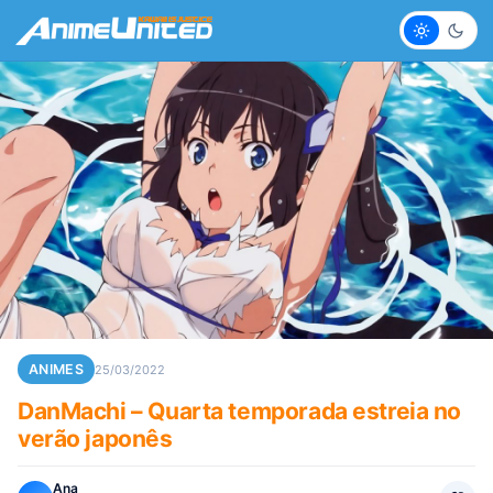
Claro
Escur
ANIMES
25/03/2022
DanMachi – Quarta temporada estreia no
verão japonês
Ana