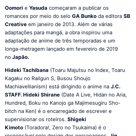
Oomori
e
Yasuda
começaram a publicar os
romances por meio do selo
GA Bunko
da editora
SB
Creative
em janeiro de 2013. Além de várias
adaptações para mangá, a obra inspirou uma
adaptação de anime de três temporadas e um
longa-metragem lançado em fevereiro de 2019
no
Japão.
Hideki Tachibana
(Toaru Majutsu no Index, Toaru
Kagaku no Railgun S, Busou Shoujo
Machiavellianism) está dirigindo o anime na
J.C.
STAFF. Hideki Shirane
(Date A Live, Hidan no Aria,
Hundred, Boku no Kanojo ga Majimesugiru Sho-
bitch na Ken) é o encarregado de escrever e
supervisionar os roteiros.
Shigeki
Kimoto
(Toradora!, Zero no Tsukaima) é o
responsável pelo design dos personagens.
Jin