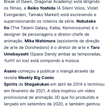
Break of Dawn, Dragonar Academy) está dirigindo
os filmes, e
Reiko Yoshida
(A Silent Voice, Violet
Evergarden, Tamako Market) está escrevendo e
supervisionando os roteiros da série.
Nobutake
Ito
(The Tatami Galaxy, Kaiba, Kemonozume) é o
designer de personagens e diretor-chefe de
animação,
Mika Nishimura
(assistente de direção
de arte de Dorohedoro) é o diretor de arte e
Taro
Umebayashi
(Space Dandy ambas as temporadas,
Yuri!!! on Ice) está compondo a música.
Asano
começou a publicar o mangá através da
revista
Weekly Big Comic
Spirits
da
Shogakukan
em abril de 2014 e terminou
em fevereiro de 2021. A obra inspirou um vídeo
promocional de animação 3D que foi produzido e
lançado em setembro de 2020, e também ganhou