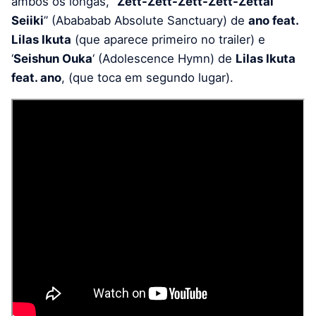
ambos os longas, “
Zett-Zett-Zett-Zett-Zettai
Seiiki
” (Abababab Absolute Sanctuary) de
ano feat.
Lilas Ikuta
(que aparece primeiro no trailer) e
‘
Seishun Ouka
‘ (Adolescence Hymn) de
Lilas Ikuta
feat. ano
, (que toca em segundo lugar).