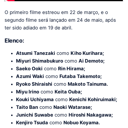
O primeiro filme estreou em 22 de março, e o
segundo filme será lançado em 24 de maio, após
ter sido adiado em 19 de abril.
Elenco:
Atsumi Tanezaki
como
Kiho Kurihara;
Miyuri Shimabukuro
como
Ai Demoto;
Saeko Ooki
como
Rin Hirama;
Azumi Waki
​​como
Futaba Takemoto;
Ryoko Shiraishi
como
Makoto Tainuma.
Miyu Irino
como
Keita Ouba;
Kouki Uchiyama
como
Kenichi Kohiruimaki;
Taito Ban
como
Naoki Watarase;
Junichi Suwabe
como
Hiroshi Nakagawa;
Kenjiro Tsuda
como
Nobuo Koyama.