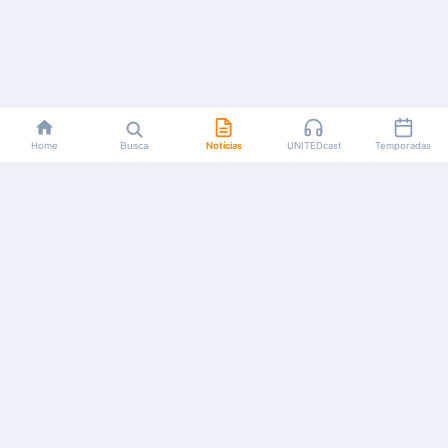
Home
Busca
Notícias
UNITEDcast
Temporadas
Notícias, reviews, guias e podcasts sobre o universo dos
animes!
Feito por fãs, para fãs.