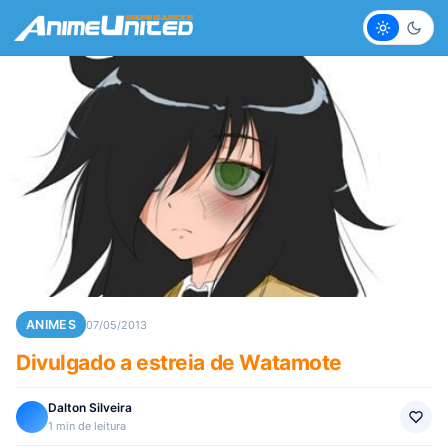
Claro
Escur
ANIMES
07/05/2013
Divulgado a estreia de Watamote
Dalton Silveira
1 min de leitura