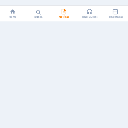
Home
Busca
Notícias
UNITEDcast
Temporadas
Notícias, reviews, guias e podcasts sobre o universo dos
animes!
Feito por fãs, para fãs.
NAVEGAÇÃO
CATEGORIAS
MAIS
Início
Animes
Sobre Nós
Notícias
Mangás
Anuncie