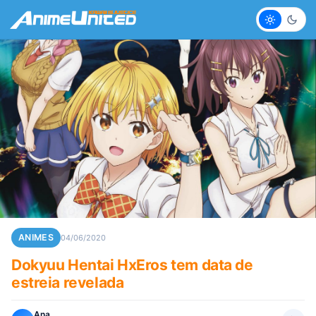
Claro
Escur
ANIMES
04/06/2020
Dokyuu Hentai HxEros tem data de
estreia revelada
Ana