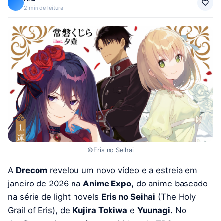
2 min de leitura
©Eris no Seihai
A
Drecom
revelou um novo vídeo e a estreia em
janeiro de 2026 na
Anime Expo,
do anime baseado
na série de light novels
Eris no Seihai
(The Holy
Grail of Eris), de
Kujira Tokiwa
e
Yuunagi.
No