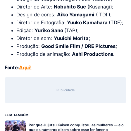
Diretor de Arte:
Nobuhito Sue
(Kusanagi);
Design de cores:
Aiko Yamagami
( TDI );
Diretor de Fotografia:
Yuuko Kamahara
(TDF);
Edição:
Yuriko Sano
(TAP);
Diretor de som:
Yuuichi Morita;
Produção:
Good Smile Film / DRE Pictures;
Produção de animação:
Ashi Productions.
Fonte:
Aqui!
Publicidade
LEIA TAMBÉM
Por que Jujutsu Kaisen conquistou as mulheres — e o
que os números dizem sobre esse fenômeno