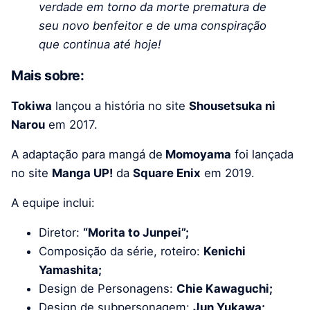
verdade em torno da morte prematura de
seu novo benfeitor e de uma conspiração
que continua até hoje!
Mais sobre:
Tokiwa
lançou a história no site
Shousetsuka ni
Narou
em 2017.
A adaptação para mangá de
Momoyama
foi lançada
no site
Manga UP!
da
Square Enix
em 2019.
A equipe inclui:
Diretor:
“Morita to Junpei”;
Composição da série, roteiro:
Kenichi
Yamashita;
Design de Personagens:
Chie Kawaguchi;
Design de subpersonagem:
Jun Yukawa;