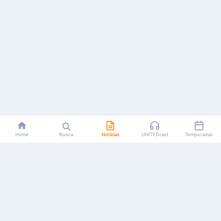
Home
Busca
Notícias
UNITEDcast
Temporadas
Notícias, reviews, guias e podcasts sobre o universo dos