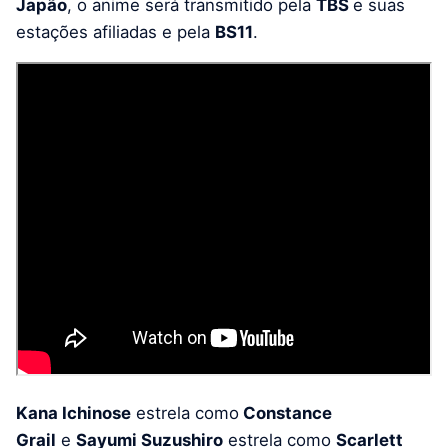
Japão
, o anime será transmitido pela
TBS
e suas
estações afiliadas e pela
BS11
.
Kana Ichinose
estrela como
Constance
Grail
e
Sayumi Suzushiro
estrela como
Scarlett