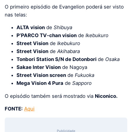
O primeiro episódio de Evangelion poderá ser visto
nas telas:
ALTA vision
de
Shibuya
P’PARCO TV-chan vision
de
Ikebukuro
Street Vision
de
Ikebukuro
Street Vision
de
Akihabara
Tonbori Station S/N de Dotonbori
de
Osaka
Sakae Inter Vision
de Nagoya
Street Vision screen
de
Fukuoka
Mega Vision 4 Pura
de
Sapporo
O episódio também será mostrado via
Niconico.
FONTE:
Aqui
Publicidade