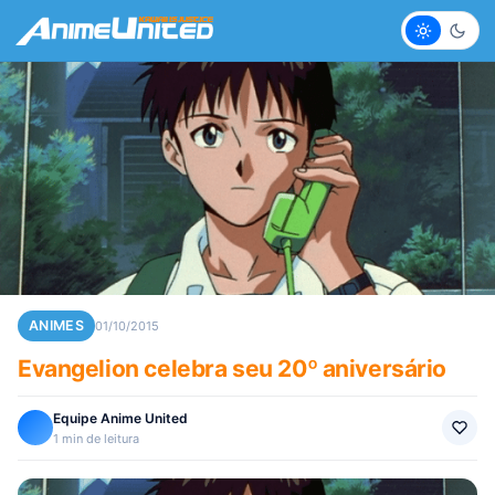
Claro
Escur
ANIMES
01/10/2015
Evangelion celebra seu 20º aniversário
Equipe Anime United
1 min de leitura