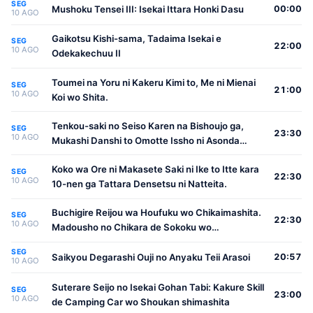
SEG
Mushoku Tensei III: Isekai Ittara Honki Dasu
00:00
10 AGO
Gaikotsu Kishi-sama, Tadaima Isekai e
SEG
22:00
10 AGO
Odekakechuu II
Toumei na Yoru ni Kakeru Kimi to, Me ni Mienai
SEG
21:00
10 AGO
Koi wo Shita.
Tenkou-saki no Seiso Karen na Bishoujo ga,
SEG
23:30
10 AGO
Mukashi Danshi to Omotte Issho ni Asonda
Osananajimi Datta Ken
Koko wa Ore ni Makasete Saki ni Ike to Itte kara
SEG
22:30
10 AGO
10-nen ga Tattara Densetsu ni Natteita.
Buchigire Reijou wa Houfuku wo Chikaimashita.
SEG
22:30
10 AGO
Madousho no Chikara de Sokoku wo
Tatakitsubushimasu
SEG
Saikyou Degarashi Ouji no Anyaku Teii Arasoi
20:57
10 AGO
Suterare Seijo no Isekai Gohan Tabi: Kakure Skill
SEG
23:00
10 AGO
de Camping Car wo Shoukan shimashita