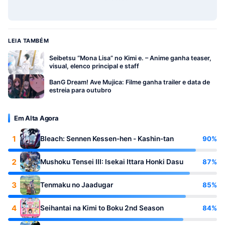
LEIA TAMBÉM
Seibetsu “Mona Lisa” no Kimi e. – Anime ganha teaser,
visual, elenco principal e staff
BanG Dream! Ave Mujica: Filme ganha trailer e data de
estreia para outubro
Em Alta Agora
1
90%
Bleach: Sennen Kessen-hen - Kashin-tan
2
87%
Mushoku Tensei III: Isekai Ittara Honki Dasu
3
85%
Tenmaku no Jaadugar
4
84%
Seihantai na Kimi to Boku 2nd Season