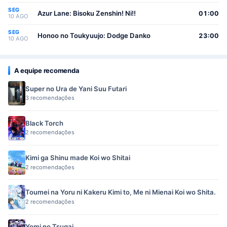
SEG
Azur Lane: Bisoku Zenshin! Ni!!
01:00
10 AGO
SEG
Honoo no Toukyuujo: Dodge Danko
23:00
10 AGO
A equipe recomenda
Super no Ura de Yani Suu Futari
3 recomendações
Black Torch
2 recomendações
Kimi ga Shinu made Koi wo Shitai
2 recomendações
Toumei na Yoru ni Kakeru Kimi to, Me ni Mienai Koi wo Shita.
2 recomendações
Yomi no Tsugai