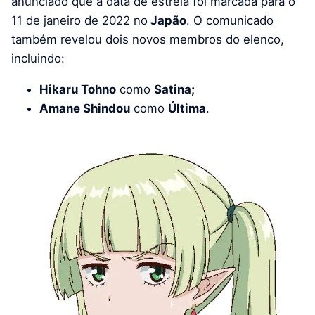
anunciado que a data de estreia foi marcada para o
11 de janeiro de 2022 no
Japão
. O comunicado
também revelou dois novos membros do elenco,
incluindo:
Hikaru Tohno
como
Satina;
Amane Shindou
como
Última
.