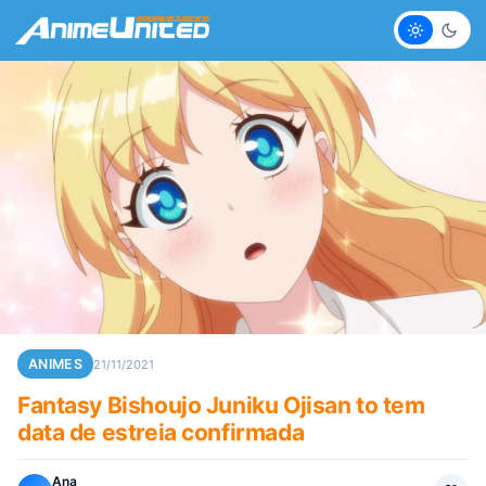
Claro
Escur
ANIMES
21/11/2021
Fantasy Bishoujo Juniku Ojisan to tem
data de estreia confirmada
Ana