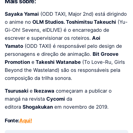
Mais sobre:
Sayaka Yamai
(ODD TAXI, Major 2nd) está dirigindo
o anime no
OLM Studios. Toshimitsu Takeuchi
(Yu-
Gi-Oh! Sevens, elDLIVE) é o encarregado de
escrever e supervisionar os roteiros.
Aoi
Yamato
(ODD TAXI) é responsável pelo design de
personagens e direção de animação.
Bit Groove
Promotion
e
Takeshi Watanabe
(To Love-Ru, Girls
Beyond the Wasteland) são os responsáveis ​​pela
composição da trilha sonora.
Tsurusaki
e
Ikezawa
começaram a publicar o
mangá na revista
Cycomi
da
editora
Shogakukan
em novembro de 2019.
Fonte:
Aqui!