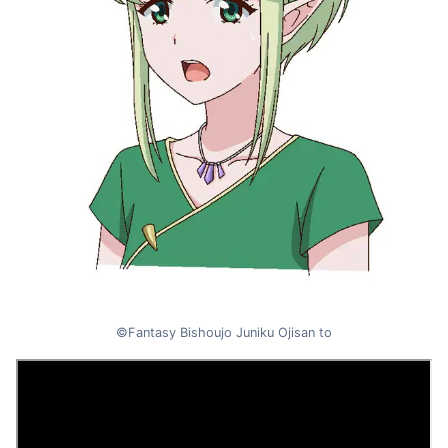
©Fantasy Bishoujo Juniku Ojisan to