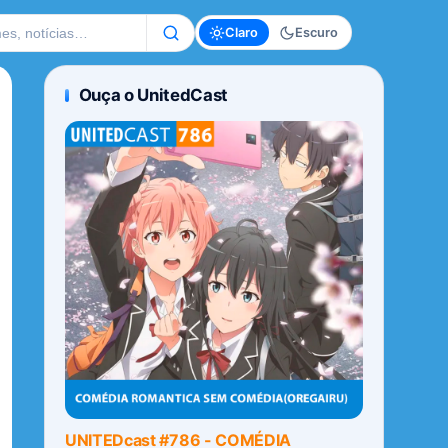
te
Claro
Escuro
Ouça o UnitedCast
UNITEDcast #786 - COMÉDIA