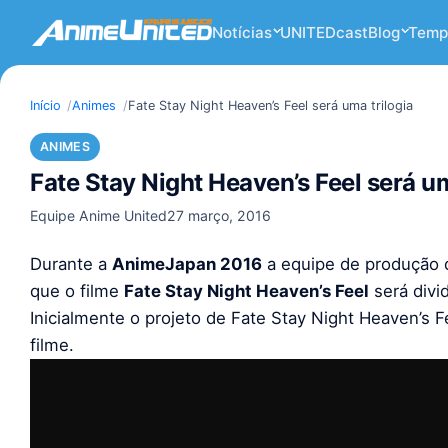
Notícias
UNITEDcast
Blog
Temp
Início
Animes
Fate Stay Night Heaven’s Feel será uma trilogia
ANIMES
Fate Stay Night Heaven’s Feel será um
Equipe Anime United
27 março, 2016
Durante a
AnimeJapan 2016
a equipe de produção 
que o filme
Fate Stay Night Heaven’s Feel
será divi
Inicialmente o projeto de Fate Stay Night Heaven’s
filme.