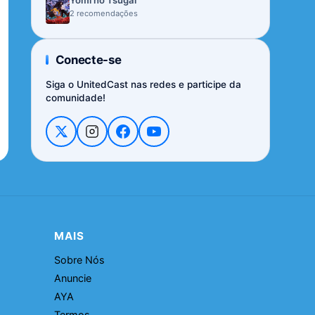
Yomi no Tsugai
2 recomendações
Conecte-se
Siga o UnitedCast nas redes e participe da
comunidade!
MAIS
Sobre Nós
Anuncie
AYA
Termos