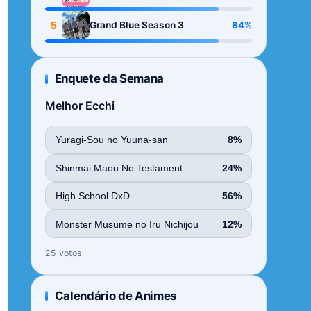
Season
5
84%
Grand Blue Season 3
Enquete da Semana
Melhor Ecchi
Yuragi-Sou no Yuuna-san
8%
Shinmai Maou No Testament
24%
High School DxD
56%
Monster Musume no Iru Nichijou
12%
25 votos
Calendário de Animes