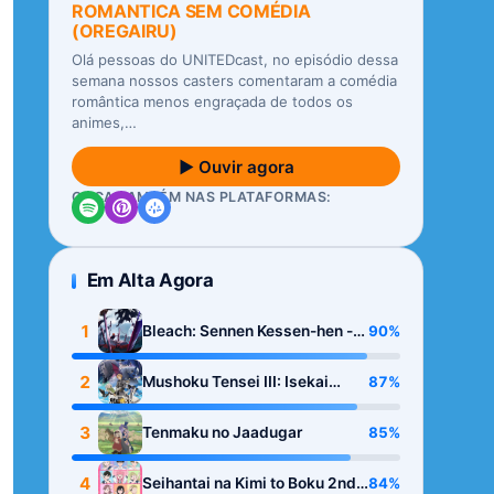
ROMANTICA SEM COMÉDIA
(OREGAIRU)
Olá pessoas do UNITEDcast, no episódio dessa
semana nossos casters comentaram a comédia
romântica menos engraçada de todos os
animes,…
▶ Ouvir agora
OUÇA TAMBÉM NAS PLATAFORMAS:
Em Alta Agora
1
90%
Bleach: Sennen Kessen-hen -
Kashin-tan
2
87%
Mushoku Tensei III: Isekai
Ittara Honki Dasu
3
85%
Tenmaku no Jaadugar
4
84%
Seihantai na Kimi to Boku 2nd