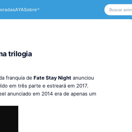
Buscar no si
oradas
AYA
Sobre
a trilogia
da franquia de
Fate Stay Night
anunciou
dido em três parte e estreará em 2017.
 Feel anunciado em 2014 era de apenas um