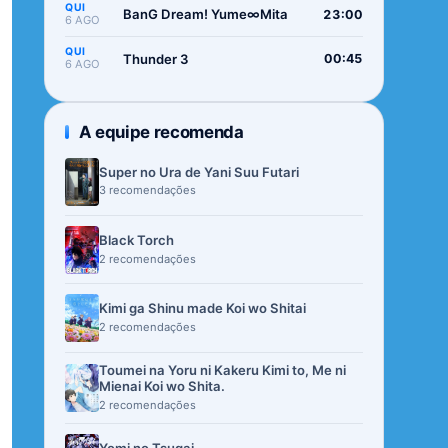
QUI
BanG Dream! Yume∞Mita
23:00
6 AGO
QUI
Thunder 3
00:45
6 AGO
A equipe recomenda
Super no Ura de Yani Suu Futari
3 recomendações
Black Torch
2 recomendações
Kimi ga Shinu made Koi wo Shitai
2 recomendações
Toumei na Yoru ni Kakeru Kimi to, Me ni
Mienai Koi wo Shita.
2 recomendações