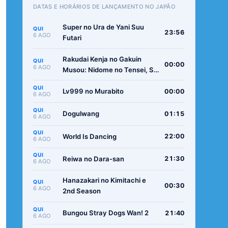
DATAS E HORÁRIOS DE LANÇAMENTO NO JAPÃO
Super no Ura de Yani Suu
QUI
23:56
6 AGO
Futari
Rakudai Kenja no Gakuin
QUI
00:00
6 AGO
Musou: Nidome no Tensei, S-
Rank Cheat Majutsushi
QUI
Boukenroku
Lv999 no Murabito
00:00
6 AGO
QUI
Dogulwang
01:15
6 AGO
QUI
World Is Dancing
22:00
6 AGO
QUI
Reiwa no Dara-san
21:30
6 AGO
Hanazakari no Kimitachi e
QUI
00:30
6 AGO
2nd Season
QUI
Bungou Stray Dogs Wan! 2
21:40
6 AGO