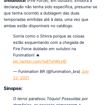
Shouboutai
(Fire Force), em outubro. Embora a
declaração não tenha sido específica, presume-se
que tenha ocorrido a dublagem das duas
temporadas emitidas até à data, uma vez que
ambas estão disponíveis no catálogo.
Sorria como o Shinra porque as coisas
estão esquentando com a chegada de
Fire Force dublado em outubro na
Funimation! 🔥
pic.twitter.com/1s8TxhWLHD
— Funimation BR (@funimation_bra)
July
22, 2021
Sinopse:
O terror paralisou Tóquio! Possuídas por
demônios, as pessoas começaram a