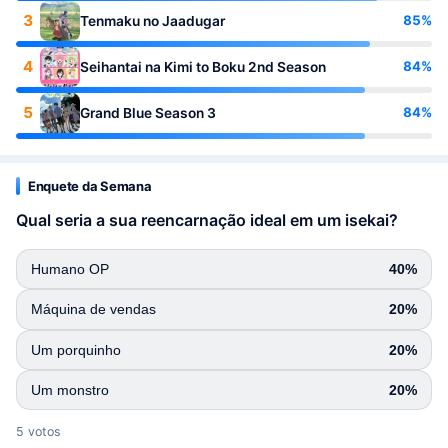
3
85%
Tenmaku no Jaadugar
4
84%
Seihantai na Kimi to Boku 2nd Season
5
84%
Grand Blue Season 3
Enquete da Semana
Qual seria a sua reencarnação ideal em um isekai?
Humano OP
40%
Máquina de vendas
20%
Um porquinho
20%
Um monstro
20%
5 votos