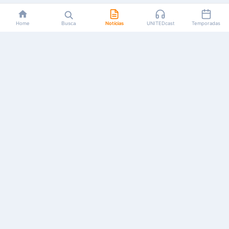
Home
Busca
Notícias
UNITEDcast
Temporadas
Notícias, reviews, guias e podcasts sobre o universo dos
animes!
Feito por fãs, para fãs.
NAVEGAÇÃO
CATEGORIAS
MAIS
Início
Animes
Sobre Nós
Notícias
Mangás
Anuncie
Artigos
Games
AYA