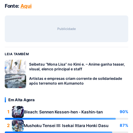
Fonte:
Aqui
Publicidade
LEIA TAMBÉM
Seibetsu “Mona Lisa” no Kimi e. – Anime ganha teaser,
visual, elenco principal e staff
Artistas e empresas criam corrente de solidariedade
após terremoto em Kumamoto
Em Alta Agora
1
90%
Bleach: Sennen Kessen-hen - Kashin-tan
2
87%
Mushoku Tensei III: Isekai Ittara Honki Dasu