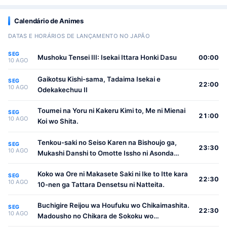
Calendário de Animes
DATAS E HORÁRIOS DE LANÇAMENTO NO JAPÃO
SEG
Mushoku Tensei III: Isekai Ittara Honki Dasu
00:00
10 AGO
Gaikotsu Kishi-sama, Tadaima Isekai e
SEG
22:00
10 AGO
Odekakechuu II
Toumei na Yoru ni Kakeru Kimi to, Me ni Mienai
SEG
21:00
10 AGO
Koi wo Shita.
Tenkou-saki no Seiso Karen na Bishoujo ga,
SEG
23:30
10 AGO
Mukashi Danshi to Omotte Issho ni Asonda
Osananajimi Datta Ken
Koko wa Ore ni Makasete Saki ni Ike to Itte kara
SEG
22:30
10 AGO
10-nen ga Tattara Densetsu ni Natteita.
Buchigire Reijou wa Houfuku wo Chikaimashita.
SEG
22:30
10 AGO
Madousho no Chikara de Sokoku wo
Tatakitsubushimasu