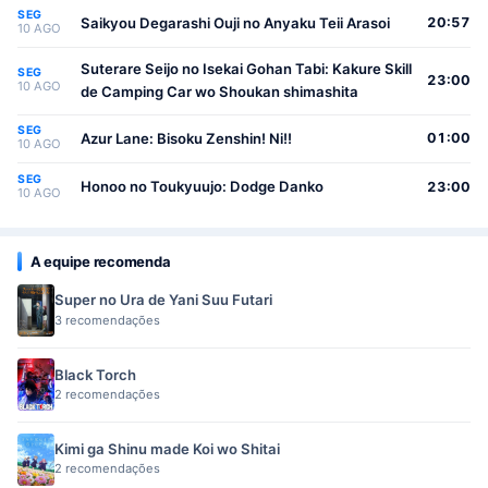
SEG
Saikyou Degarashi Ouji no Anyaku Teii Arasoi
20:57
10 AGO
Suterare Seijo no Isekai Gohan Tabi: Kakure Skill
SEG
23:00
10 AGO
de Camping Car wo Shoukan shimashita
SEG
Azur Lane: Bisoku Zenshin! Ni!!
01:00
10 AGO
SEG
Honoo no Toukyuujo: Dodge Danko
23:00
10 AGO
A equipe recomenda
Super no Ura de Yani Suu Futari
3 recomendações
Black Torch
2 recomendações
Kimi ga Shinu made Koi wo Shitai
2 recomendações