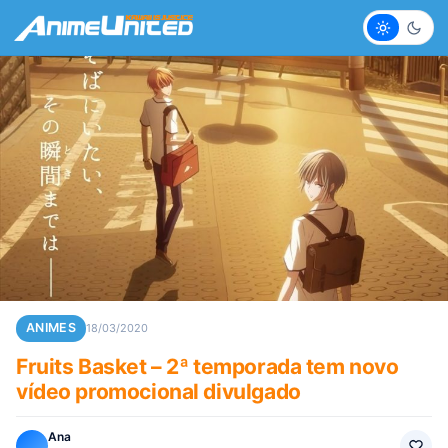
Claro
Escur
ANIMES
18/03/2020
Fruits Basket – 2ª temporada tem novo
vídeo promocional divulgado
Ana