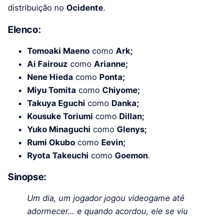
distribuição no
Ocidente
.
Elenco:
Tomoaki Maeno
como
Ark;
Ai Fairouz
como
Arianne;
Nene Hieda
como
Ponta;
Miyu Tomita
como
Chiyome;
Takuya Eguchi
como
Danka;
Kousuke Toriumi
como
Dillan;
Yuko Minaguchi
como
Glenys;
Rumi Okubo
como
Eevin;
Ryota Takeuchi
como
Goemon
.
Sinopse:
Um dia, um jogador jogou videogame até
adormecer… e quando acordou, ele se viu