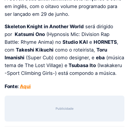
em inglês, com o oitavo volume programado para
ser lançado em 29 de junho.
Skeleton Knight in Another World
será dirigido
por
Katsumi Ono
(Hypnosis Mic: Division Rap
Battle: Rhyme Anima) no
Studio KAI
e
HORNETS
,
com
Takeshi Kikuchi
como o roteirista,
Toru
Imanishi
(Super Cub) como designer, e
eba
(música
tema de The Lost Village) e
Tsubasa Ito
(Iwakakeru
-Sport Climbing Girls-) está compondo a música.
Fonte:
Aqui
Publicidade