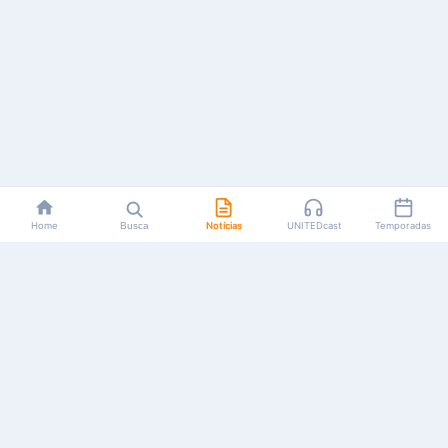
Home
Busca
Notícias
UNITEDcast
Temporadas
Notícias, reviews, guias e podcasts sobre o universo dos
animes!
Feito por fãs, para fãs.