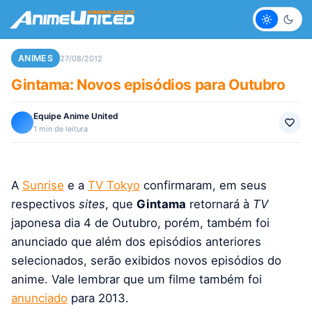
Claro
Escur
ANIMES
27/08/2012
Gintama: Novos episódios para Outubro
Equipe Anime United
1 min de leitura
A
Sunrise
e a
TV Tokyo
confirmaram, em seus
respectivos
sites
, que
Gintama
retornará à
TV
japonesa dia 4 de Outubro, porém, também foi
anunciado que além dos episódios anteriores
selecionados, serão exibidos novos episódios do
anime. Vale lembrar que um filme também foi
anunciado
para 2013.