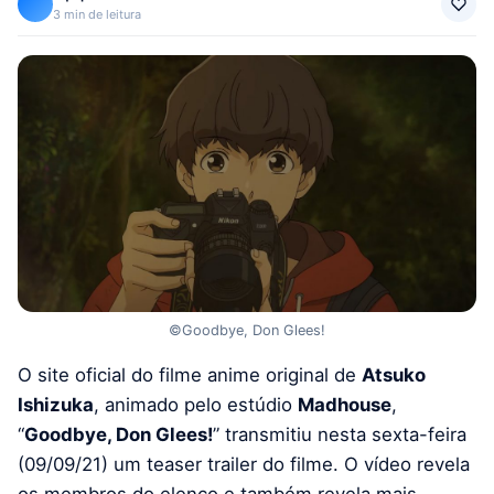
3 min de leitura
©Goodbye, Don Glees!
O site oficial do filme anime original de
Atsuko
Ishizuka
, animado pelo estúdio
Madhouse
,
“
Goodbye, Don Glees!
” transmitiu nesta sexta-feira
(09/09/21) um teaser trailer do filme. O vídeo revela
os membros do elenco e também revela mais