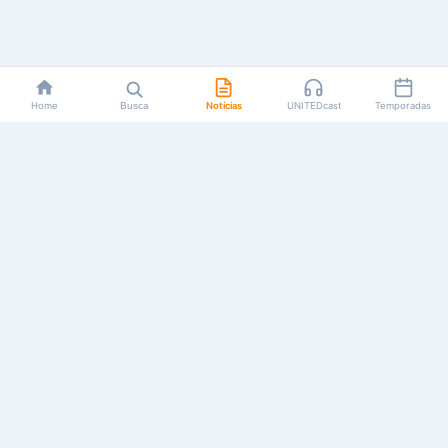
Home
Busca
Notícias
UNITEDcast
Temporadas
Notícias, reviews, guias e podcasts sobre o universo dos
animes!
Feito por fãs, para fãs.
NAVEGAÇÃO
CATEGORIAS
MAIS