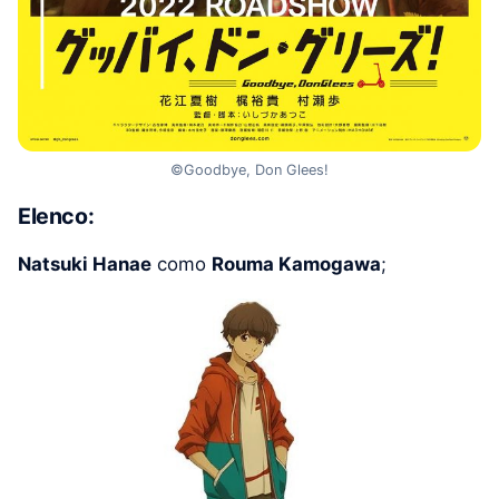
©Goodbye, Don Glees!
Elenco:
Natsuki Hanae
como
Rouma Kamogawa
;