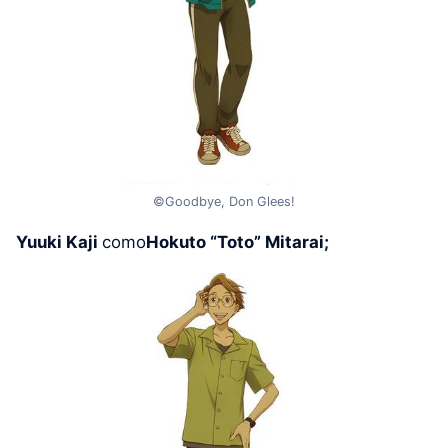
©Goodbye, Don Glees!
Yuuki Kaji
como
Hokuto “Toto” Mitarai;