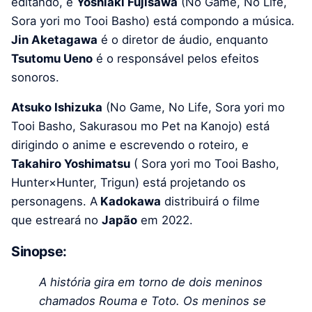
editando, e
Yoshiaki Fujisawa
(No Game, No Life,
Sora yori mo Tooi Basho) está compondo a música.
Jin Aketagawa
é o diretor de áudio, enquanto
Tsutomu Ueno
é o responsável pelos efeitos
sonoros.
Atsuko Ishizuka
(No Game, No Life, Sora yori mo
Tooi Basho, Sakurasou mo Pet na Kanojo) está
dirigindo o anime e escrevendo o roteiro, e
Takahiro Yoshimatsu
( Sora yori mo Tooi Basho,
Hunter×Hunter, Trigun) está projetando os
personagens. A
Kadokawa
distribuirá o filme
que estreará no
Japão
em 2022.
Sinopse:
A história gira em torno de dois meninos
chamados Rouma e Toto. Os meninos se