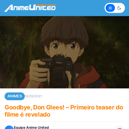
Claro
Escur
ANIMES
10/09/2021
Goodbye, Don Glees! – Primeiro teaser do
filme é revelado
Equipe Anime United