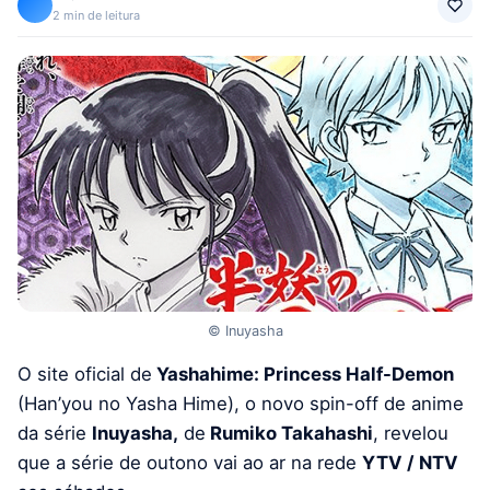
2 min de leitura
© Inuyasha
O site oficial de
Yashahime: Princess Half-Demon
(Han’you no Yasha Hime), o novo spin-off de anime
da série
Inuyasha,
de
Rumiko Takahashi
, revelou
que a série de outono vai ao ar na rede
YTV / NTV