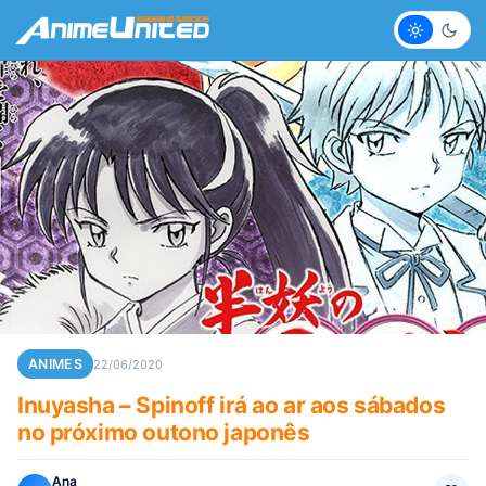
Claro
Escur
ANIMES
22/06/2020
Inuyasha – Spinoff irá ao ar aos sábados
no próximo outono japonês
Ana