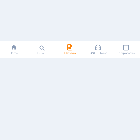
Home
Busca
Notícias
UNITEDcast
Temporadas
Notícias, reviews, guias e podcasts sobre o universo dos
animes!
Feito por fãs, para fãs.