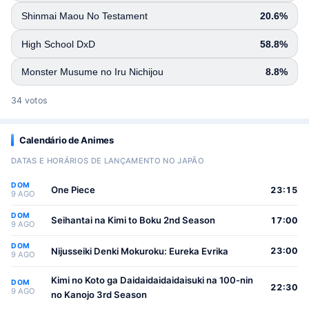
Shinmai Maou No Testament
20.6%
High School DxD
58.8%
Monster Musume no Iru Nichijou
8.8%
34 votos
Calendário de Animes
DATAS E HORÁRIOS DE LANÇAMENTO NO JAPÃO
DOM
One Piece
23:15
9 AGO
DOM
Seihantai na Kimi to Boku 2nd Season
17:00
9 AGO
DOM
Nijusseiki Denki Mokuroku: Eureka Evrika
23:00
9 AGO
Kimi no Koto ga Daidaidaidaidaisuki na 100-nin
DOM
22:30
9 AGO
no Kanojo 3rd Season