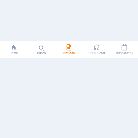
Home
Busca
Notícias
UNITEDcast
Temporadas
Notícias, reviews, guias e podcasts sobre o universo dos
animes!
Feito por fãs, para fãs.