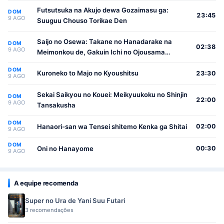
Futsutsuka na Akujo dewa Gozaimasu ga:
DOM
23:45
9 AGO
Suuguu Chouso Torikae Den
Saijo no Osewa: Takane no Hanadarake na
DOM
02:38
9 AGO
Meimonkou de, Gakuin Ichi no Ojousama
(Seikatsu Nouryoku Kaimu) wo Kagenagara
DOM
Osewa suru Koto ni Narimashita
Kuroneko to Majo no Kyoushitsu
23:30
9 AGO
Sekai Saikyou no Kouei: Meikyuukoku no Shinjin
DOM
22:00
9 AGO
Tansakusha
DOM
Hanaori-san wa Tensei shitemo Kenka ga Shitai
02:00
9 AGO
DOM
Oni no Hanayome
00:30
9 AGO
A equipe recomenda
Super no Ura de Yani Suu Futari
3 recomendações