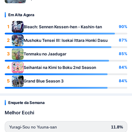
Em Alta Agora
1
90%
Bleach: Sennen Kessen-hen - Kashin-tan
2
87%
Mushoku Tensei III: Isekai Ittara Honki Dasu
3
85%
Tenmaku no Jaadugar
4
84%
Seihantai na Kimi to Boku 2nd Season
5
84%
Grand Blue Season 3
Enquete da Semana
Melhor Ecchi
Yuragi-Sou no Yuuna-san
11.8%