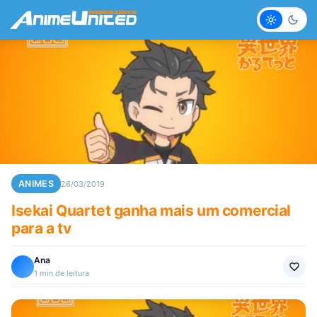
Claro
Escur
ANIMES
26/03/2019
Isekai Quartet ganha mais um comercial
para a tv
Ana
1 min de leitura