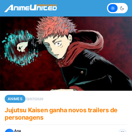
Claro
Escur
ANIMES
13/07/2020
Jujutsu Kaisen ganha novos trailers de
personagens
Ana