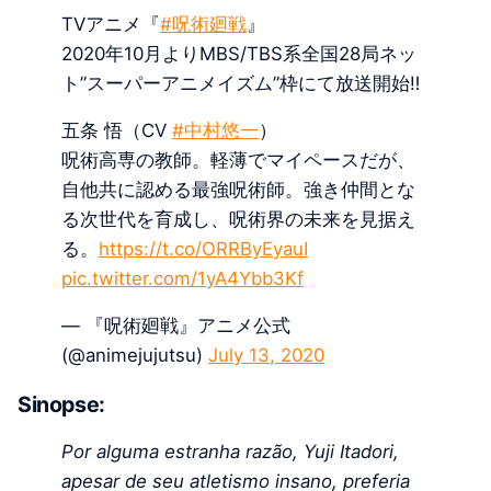
TVアニメ『
#呪術廻戦
』
2020年10月よりMBS/TBS系全国28局ネッ
ト”スーパーアニメイズム”枠にて放送開始‼
五条 悟（CV
#中村悠一
）
呪術高専の教師。軽薄でマイペースだが、
自他共に認める最強呪術師。強き仲間とな
る次世代を育成し、呪術界の未来を見据え
る。
https://t.co/ORRByEyauI
pic.twitter.com/1yA4Ybb3Kf
— 『呪術廻戦』アニメ公式
(@animejujutsu)
July 13, 2020
Sinopse:
Por alguma estranha razão, Yuji Itadori,
apesar de seu atletismo insano, preferia