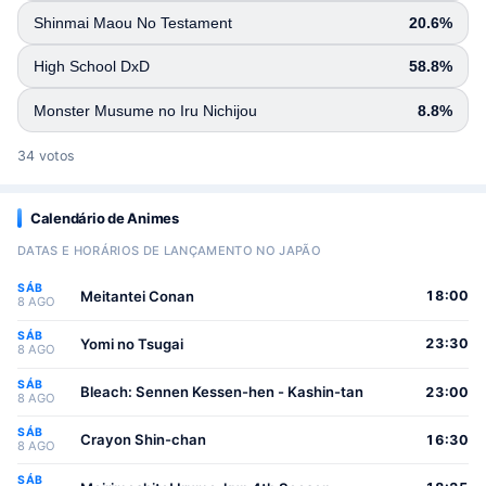
Shinmai Maou No Testament
20.6%
High School DxD
58.8%
Monster Musume no Iru Nichijou
8.8%
34 votos
Calendário de Animes
DATAS E HORÁRIOS DE LANÇAMENTO NO JAPÃO
SÁB
Meitantei Conan
18:00
8 AGO
SÁB
Yomi no Tsugai
23:30
8 AGO
SÁB
Bleach: Sennen Kessen-hen - Kashin-tan
23:00
8 AGO
SÁB
Crayon Shin-chan
16:30
8 AGO
SÁB