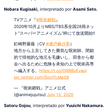
Nobara Kugisaki,
interpretado por
Asami Seto.
TVアニメ『
#呪術廻戦
』
2020年10月よりMBS/TBS系全国28局ネッ
ト”スーパーアニメイズム”枠にて放送開始‼
釘崎野薔薇（CV
#瀬戸麻沙美
）
地方から上京してきた勝気な呪術師。閉鎖
的で排他的な地元を毛嫌いし、田舎から都
会へ出るために危険を承知の上で呪術高専
へ編入する。
https://t.co/ORRByEyauI
pic.twitter.com/9zjoTLMeS8
— 『呪術廻戦』アニメ公式
(@animejujutsu)
July 13, 2020
Satoru Gojou
, interpretado por
Yuuichi Nakamura.