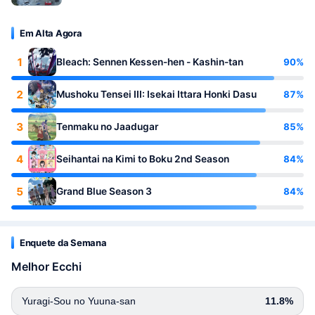
Em Alta Agora
1
90%
Bleach: Sennen Kessen-hen - Kashin-tan
2
87%
Mushoku Tensei III: Isekai Ittara Honki Dasu
3
85%
Tenmaku no Jaadugar
4
84%
Seihantai na Kimi to Boku 2nd Season
5
84%
Grand Blue Season 3
Enquete da Semana
Melhor Ecchi
Yuragi-Sou no Yuuna-san
11.8%