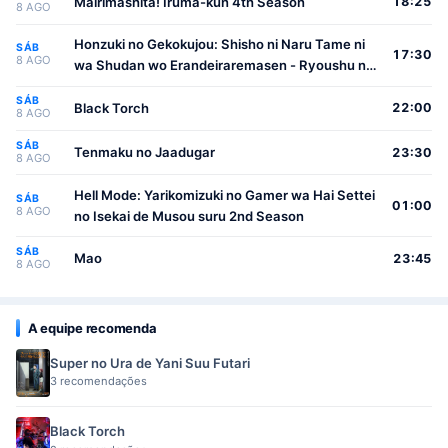
Mairimashita! Iruma-kun 4th Season
18:25
8 AGO
Honzuki no Gekokujou: Shisho ni Naru Tame ni
SÁB
17:30
8 AGO
wa Shudan wo Erandeiraremasen - Ryoushu no
Youjo
SÁB
Black Torch
22:00
8 AGO
SÁB
Tenmaku no Jaadugar
23:30
8 AGO
Hell Mode: Yarikomizuki no Gamer wa Hai Settei
SÁB
01:00
8 AGO
no Isekai de Musou suru 2nd Season
SÁB
Mao
23:45
8 AGO
A equipe recomenda
Super no Ura de Yani Suu Futari
3 recomendações
Black Torch