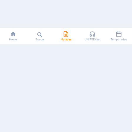
Home
Busca
Notícias
UNITEDcast
Temporadas
Notícias, reviews, guias e podcasts sobre o universo dos
animes!
Feito por fãs, para fãs.