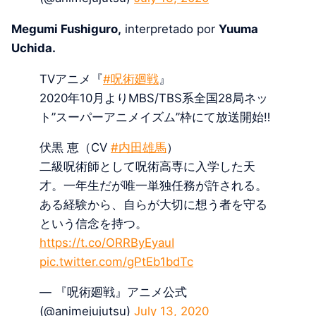
Megumi Fushiguro,
interpretado por
Yuuma
Uchida.
TVアニメ『
#呪術廻戦
』
2020年10月よりMBS/TBS系全国28局ネッ
ト”スーパーアニメイズム”枠にて放送開始‼
伏黒 恵（CV
#内田雄馬
）
二級呪術師として呪術高専に入学した天
才。一年生だが唯一単独任務が許される。
ある経験から、自らが大切に想う者を守る
という信念を持つ。
https://t.co/ORRByEyauI
pic.twitter.com/gPtEb1bdTc
— 『呪術廻戦』アニメ公式
(@animejujutsu)
July 13, 2020