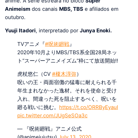
anime. A série estreará no bloco
Super
Animeism
dos canais
MBS, TBS
e afiliados em
outubro.
Yuuji Itadori
, interpretado por
Junya Enoki.
TVアニメ『
#呪術廻戦
』
2020年10月よりMBS/TBS系全国28局ネッ
ト”スーパーアニメイズム”枠にて放送開始‼
虎杖悠仁（CV
#榎木淳弥
）
呪いの王・両面宿儺の猛毒に耐えられる千
年生まれなかった逸材。それを使命と受け
入れ、間違った死を阻止するべく、呪いを
廻る戦いに挑む。
https://t.co/ORRByEyauI
pic.twitter.com/JUgSeSOa3c
— 『呪術廻戦』アニメ公式
(@animejujutsu)
July 13, 2020