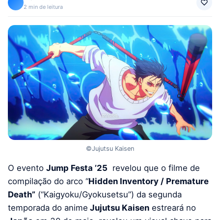
2 min de leitura
©Jujutsu Kaisen
O evento
Jump Festa ’25
revelou que o filme de
compilação do arco “
Hidden Inventory / Premature
Death”
(“Kaigyoku/Gyokusetsu”) da segunda
temporada do anime
Jujutsu Kaisen
estreará no