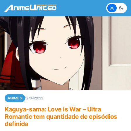
Claro
Escur
ANIMES
19/04/2022
Kaguya-sama: Love is War – Ultra
Romantic tem quantidade de episódios
definida