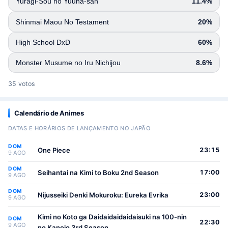
Yuragi-Sou no Yuuna-san
11.4%
Shinmai Maou No Testament
20%
High School DxD
60%
Monster Musume no Iru Nichijou
8.6%
35 votos
Calendário de Animes
DATAS E HORÁRIOS DE LANÇAMENTO NO JAPÃO
DOM
One Piece
23:15
9 AGO
DOM
Seihantai na Kimi to Boku 2nd Season
17:00
9 AGO
DOM
Nijusseiki Denki Mokuroku: Eureka Evrika
23:00
9 AGO
Kimi no Koto ga Daidaidaidaidaisuki na 100-nin
DOM
22:30
9 AGO
no Kanojo 3rd Season