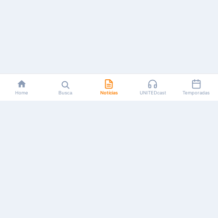
Home
Busca
Notícias
UNITEDcast
Temporadas
Notícias, reviews, guias e podcasts sobre o universo dos
animes!
Feito por fãs, para fãs.