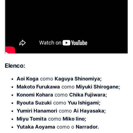
Elenco:
Aoi Koga
como
Kaguya Shinomiya;
Makoto Furukawa
como
Miyuki Shirogane;
Konomi Kohara
como
Chika Fujiwara;
Ryouta Suzuki
como
Yuu Ishigami;
Yumiri Hanamori
como
Ai Hayasaka;
Miyu Tomita
como
Miko Iino;
Yutaka Aoyama
como o
Narrador.