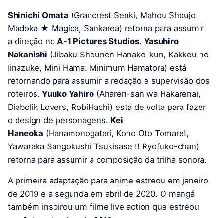
Shinichi Omata
(Grancrest Senki, Mahou Shoujo
Madoka ★ Magica, Sankarea) retorna para assumir
a direção no
A-1 Pictures Studios
.
Yasuhiro
Nakanishi
(Jibaku Shounen Hanako-kun, Kakkou no
Iinazuke, Mini Hama: Minimum Hamatora) está
retornando para assumir a redação e supervisão dos
roteiros.
Yuuko Yahiro
(Aharen-san wa Hakarenai,
Diabolik Lovers, RobiHachi) está de volta para fazer
o design de personagens.
Kei
Haneoka
(Hanamonogatari, Kono Oto Tomare!,
Yawaraka Sangokushi Tsukisase !! Ryofuko-chan)
retorna para assumir a composição da trilha sonora.
A primeira adaptação para anime estreou em janeiro
de 2019 e a segunda em abril de 2020. O mangá
também inspirou um filme live action que estreou