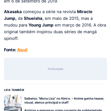
em 6 de setembro de 2019.
Akasaka
começou a série na revista
Miracle
Jump,
da
Shueisha,
em maio de 2015, mas a
mudou para
Young Jump
em março de 2016. A obra
original também inspirou duas séries de mangá
spinoff.
Fonte:
Aqui
!
Publicidade
LEIA TAMBÉM
Seibetsu “Mona Lisa” no Kimi e. – Anime ganha teaser,
visual, elenco principal e staff
Artistas e empresas criam corrente de solidariedade