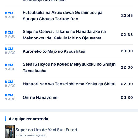
Futsutsuka na Akujo dewa Gozaimasu ga:
DOM
23:45
9 AGO
Suuguu Chouso Torikae Den
Saijo no Osewa: Takane no Hanadarake na
DOM
02:38
9 AGO
Meimonkou de, Gakuin Ichi no Ojousama
(Seikatsu Nouryoku Kaimu) wo Kagenagara
DOM
Osewa suru Koto ni Narimashita
Kuroneko to Majo no Kyoushitsu
23:30
9 AGO
Sekai Saikyou no Kouei: Meikyuukoku no Shinjin
DOM
22:00
9 AGO
Tansakusha
DOM
Hanaori-san wa Tensei shitemo Kenka ga Shitai
02:00
9 AGO
DOM
Oni no Hanayome
00:30
9 AGO
A equipe recomenda
Super no Ura de Yani Suu Futari
3 recomendações