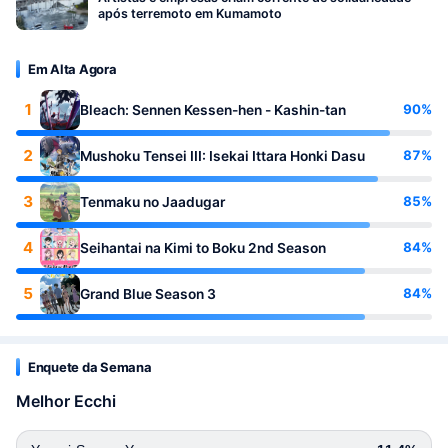
após terremoto em Kumamoto
Em Alta Agora
1
90%
Bleach: Sennen Kessen-hen - Kashin-tan
2
87%
Mushoku Tensei III: Isekai Ittara Honki Dasu
3
85%
Tenmaku no Jaadugar
4
84%
Seihantai na Kimi to Boku 2nd Season
5
84%
Grand Blue Season 3
Enquete da Semana
Melhor Ecchi