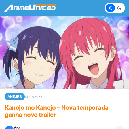
Claro
Escur
ANIMES
14/07/2023
Kanojo mo Kanojo – Nova temporada
ganha novo trailer
Ana