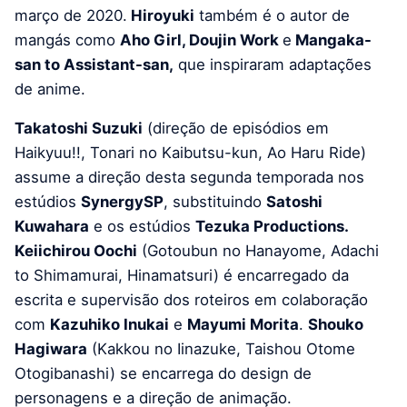
março de 2020.
Hiroyuki
também é o autor de
mangás como
Aho Girl, Doujin Work
e
Mangaka-
san to Assistant-san,
que inspiraram adaptações
de anime.
Takatoshi Suzuki
(direção de episódios em
Haikyuu!!, Tonari no Kaibutsu-kun, Ao Haru Ride)
assume a direção desta segunda temporada nos
estúdios
SynergySP
, substituindo
Satoshi
Kuwahara
e os estúdios
Tezuka Productions.
Keiichirou Oochi
(Gotoubun no Hanayome, Adachi
to Shimamurai, Hinamatsuri) é encarregado da
escrita e supervisão dos roteiros em colaboração
com
Kazuhiko Inukai
e
Mayumi Morita
.
Shouko
Hagiwara
(Kakkou no Iinazuke, Taishou Otome
Otogibanashi) se encarrega do design de
personagens e a direção de animação.