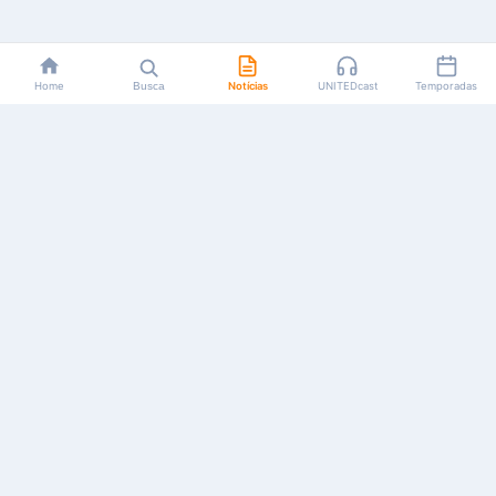
Home
Busca
Notícias
UNITEDcast
Temporadas
Notícias, reviews, guias e podcasts sobre o universo dos
animes!
Feito por fãs, para fãs.
NAVEGAÇÃO
CATEGORIAS
MAIS
Início
Animes
Sobre Nós