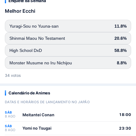
Enquete da Semana
Melhor Ecchi
Yuragi-Sou no Yuuna-san
11.8%
Shinmai Maou No Testament
20.6%
High School DxD
58.8%
Monster Musume no Iru Nichijou
8.8%
34 votos
Calendário de Animes
DATAS E HORÁRIOS DE LANÇAMENTO NO JAPÃO
SÁB
Meitantei Conan
18:00
8 AGO
SÁB
Yomi no Tsugai
23:30
8 AGO