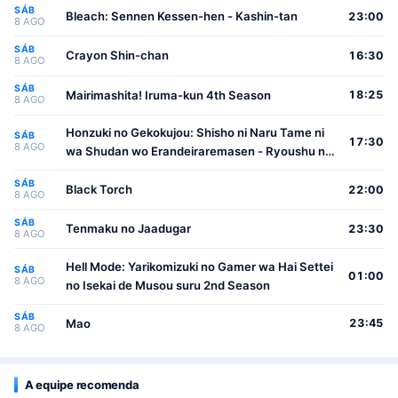
SÁB
Bleach: Sennen Kessen-hen - Kashin-tan
23:00
8 AGO
SÁB
Crayon Shin-chan
16:30
8 AGO
SÁB
Mairimashita! Iruma-kun 4th Season
18:25
8 AGO
Honzuki no Gekokujou: Shisho ni Naru Tame ni
SÁB
17:30
8 AGO
wa Shudan wo Erandeiraremasen - Ryoushu no
Youjo
SÁB
Black Torch
22:00
8 AGO
SÁB
Tenmaku no Jaadugar
23:30
8 AGO
Hell Mode: Yarikomizuki no Gamer wa Hai Settei
SÁB
01:00
8 AGO
no Isekai de Musou suru 2nd Season
SÁB
Mao
23:45
8 AGO
A equipe recomenda