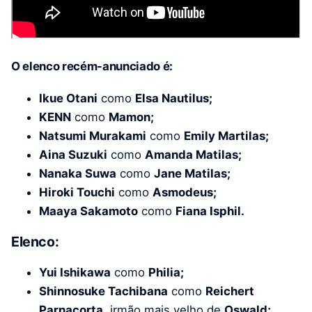
O elenco recém-anunciado é:
Ikue Otani
como
Elsa Nautilus;
KENN
como
Mamon;
Natsumi Murakami
como
Emily Martilas;
Aina Suzuki
como
Amanda Matilas;
Nanaka Suwa
como
Jane Matilas;
Hiroki Touchi
como
Asmodeus;
Maaya Sakamoto
como
Fiana Isphil.
Elenco:
Yui Ishikawa
como
Philia;
Shinnosuke Tachibana
como
Reichert
Parnacorta
, irmão mais velho de
Oswald;