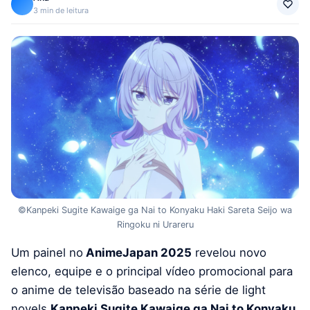
3 min de leitura
©Kanpeki Sugite Kawaige ga Nai to Konyaku Haki Sareta Seijo wa
Ringoku ni Urareru
Um painel no
AnimeJapan 2025
revelou novo
elenco, equipe e o principal vídeo promocional para
o anime de televisão baseado na série de light
novels
Kanpeki Sugite Kawaige ga Nai to Konyaku