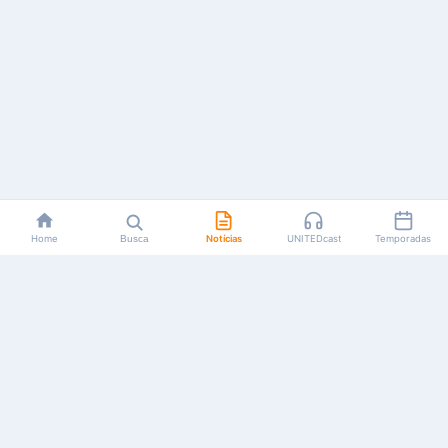
Home
Busca
Notícias
UNITEDcast
Temporadas
Notícias, reviews, guias e podcasts sobre o universo dos
animes!