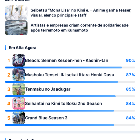
Seibetsu “Mona Lisa” no Kimi e. – Anime ganha teaser,
visual, elenco principal e staff
Artistas e empresas criam corrente de solidariedade
após terremoto em Kumamoto
Em Alta Agora
1
90%
Bleach: Sennen Kessen-hen - Kashin-tan
2
87%
Mushoku Tensei III: Isekai Ittara Honki Dasu
3
85%
Tenmaku no Jaadugar
4
84%
Seihantai na Kimi to Boku 2nd Season
5
84%
Grand Blue Season 3