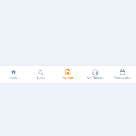
Home
Busca
Notícias
UNITEDcast
Temporadas
Notícias, reviews, guias e podcasts sobre o universo dos
animes!