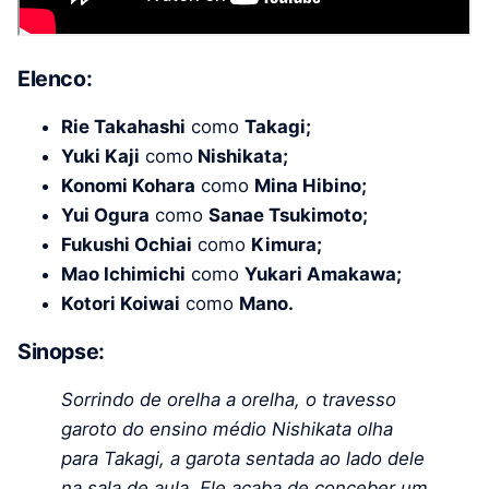
Elenco:
Rie Takahashi
como
Takagi;
Yuki Kaji
como
Nishikata;
Konomi Kohara
como
Mina Hibino;
Yui Ogura
como
Sanae Tsukimoto;
Fukushi Ochiai
como
Kimura;
Mao Ichimichi
como
Yukari Amakawa;
Kotori Koiwai
como
Mano.
Sinopse:
Sorrindo de orelha a orelha, o travesso
garoto do ensino médio Nishikata olha
para Takagi, a garota sentada ao lado dele
na sala de aula. Ele acaba de conceber um