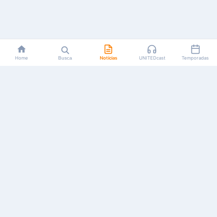
Home
Busca
Notícias
UNITEDcast
Temporadas
Notícias, reviews, guias e podcasts sobre o universo dos
animes!
Feito por fãs, para fãs.
NAVEGAÇÃO
CATEGORIAS
MAIS