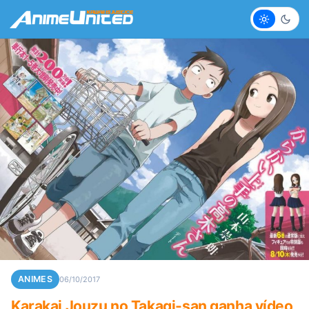
Claro
Escur
ANIMES
06/10/2017
Karakai Jouzu no Takagi-san ganha vídeo