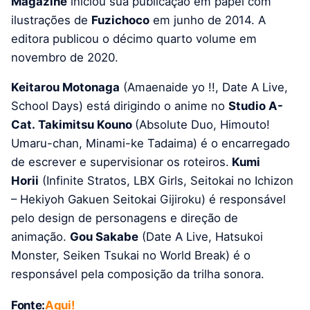
Magazine
iniciou sua publicação em papel com
ilustrações de
Fuzichoco
em junho de 2014. A
editora publicou o décimo quarto volume em
novembro de 2020.
Keitarou Motonaga
(Amaenaide yo !!, Date A Live,
School Days) está dirigindo o anime no
Studio A-
Cat.
Takimitsu Kouno
(Absolute Duo, Himouto!
Umaru-chan, Minami-ke Tadaima) é o encarregado
de escrever e supervisionar os roteiros.
Kumi
Horii
(Infinite Stratos, LBX Girls, Seitokai no Ichizon
– Hekiyoh Gakuen Seitokai Gijiroku) é responsável
pelo design de personagens e direção de
animação.
Gou Sakabe
(Date A Live, Hatsukoi
Monster, Seiken Tsukai no World Break) é o
responsável pela composição da trilha sonora.
Fonte:
Aqui!