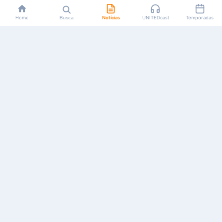
Home
Busca
Notícias
UNITEDcast
Temporadas
Notícias, reviews, guias e podcasts sobre o universo dos
animes!
Feito por fãs, para fãs.
NAVEGAÇÃO
CATEGORIAS
MAIS
Início
Animes
Sobre Nós
Notícias
Mangás
Anuncie
Artigos
Games
AYA