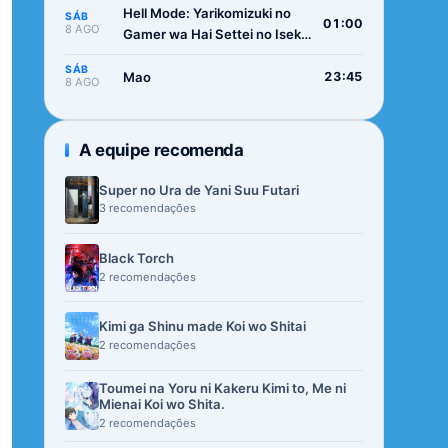
Hell Mode: Yarikomizuki no
SÁB
01:00
8 AGO
Gamer wa Hai Settei no Isekai
de Musou suru 2nd Season
SÁB
Mao
23:45
8 AGO
A equipe recomenda
Super no Ura de Yani Suu Futari
3 recomendações
Black Torch
2 recomendações
Kimi ga Shinu made Koi wo Shitai
2 recomendações
Toumei na Yoru ni Kakeru Kimi to, Me ni
Mienai Koi wo Shita.
2 recomendações