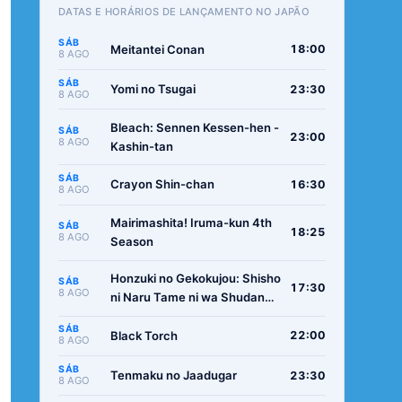
DATAS E HORÁRIOS DE LANÇAMENTO NO JAPÃO
SÁB
Meitantei Conan
18:00
8 AGO
SÁB
Yomi no Tsugai
23:30
8 AGO
Bleach: Sennen Kessen-hen -
SÁB
23:00
8 AGO
Kashin-tan
SÁB
Crayon Shin-chan
16:30
8 AGO
Mairimashita! Iruma-kun 4th
SÁB
18:25
8 AGO
Season
Honzuki no Gekokujou: Shisho
SÁB
17:30
8 AGO
ni Naru Tame ni wa Shudan
wo Erandeiraremasen -
SÁB
Ryoushu no Youjo
Black Torch
22:00
8 AGO
SÁB
Tenmaku no Jaadugar
23:30
8 AGO