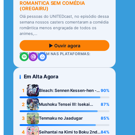
ROMANTICA SEM COMÉDIA
(OREGAIRU)
Olá pessoas do UNITEDcast, no episódio dessa
semana nossos casters comentaram a comédia
romântica menos engraçada de todos os
animes,…
▶ Ouvir agora
OUÇA TAMBÉM NAS PLATAFORMAS:
Em Alta Agora
1
90%
Bleach: Sennen Kessen-hen -
Kashin-tan
2
87%
Mushoku Tensei III: Isekai
Ittara Honki Dasu
3
85%
Tenmaku no Jaadugar
4
84%
Seihantai na Kimi to Boku 2nd