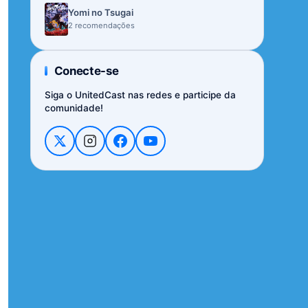
Yomi no Tsugai
2 recomendações
Conecte-se
Siga o UnitedCast nas redes e participe da
comunidade!