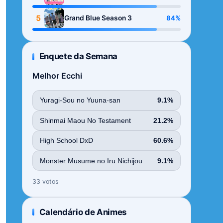
Season
5
84%
Grand Blue Season 3
Enquete da Semana
Melhor Ecchi
Yuragi-Sou no Yuuna-san
9.1%
Shinmai Maou No Testament
21.2%
High School DxD
60.6%
Monster Musume no Iru Nichijou
9.1%
33 votos
Calendário de Animes