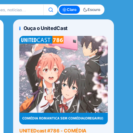
te
Claro
Escuro
Ouça o UnitedCast
UNITEDcast #786 - COMÉDIA