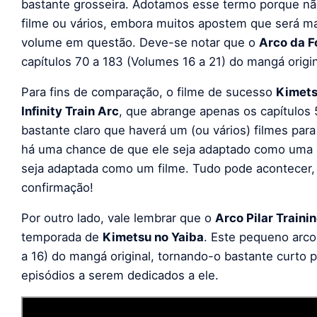
bastante grosseira. Adotamos esse termo porque nã
filme ou vários, embora muitos apostem que será m
volume em questão. Deve-se notar que o
Arco da F
capítulos 70 a 183 (Volumes 16 a 21) do mangá origi
Para fins de comparação, o filme de sucesso
Kimets
Infinity Train Arc
, que abrange apenas os capítulos
bastante claro que haverá um (ou vários) filmes par
há uma chance de que ele seja adaptado como uma s
seja adaptada como um filme. Tudo pode acontecer,
confirmação!
Por outro lado, vale lembrar que o
Arco Pilar Traini
temporada de
Kimetsu no Yaiba
. Este pequeno arco
a 16) do mangá original, tornando-o bastante curto
episódios a serem dedicados a ele.