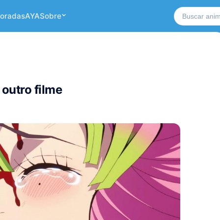
Buscar no si
oradas
AYA
Sobre
outro filme