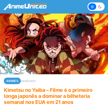
Claro
Escur
ANIMES
03/05/2021
Kimetsu no Yaiba – Filme é o primeiro
longa japonês a dominar a bilheteria
semanal nos EUA em 21 anos