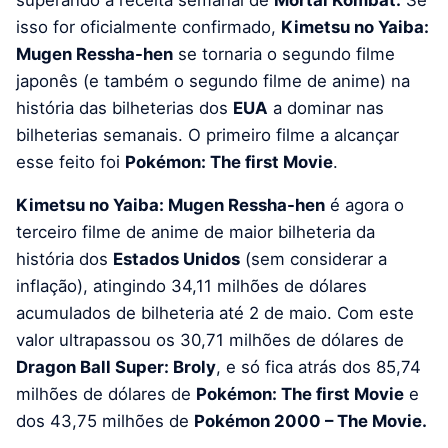
superando a receita semanal de
Mortal Kombat.
Se
isso for oficialmente confirmado,
Kimetsu no Yaiba:
Mugen Ressha-hen
se tornaria o segundo filme
japonês (e também o segundo filme de anime) na
história das bilheterias dos
EUA
a dominar nas
bilheterias semanais. O primeiro filme a alcançar
esse feito foi
Pokémon: The first Movie
.
Kimetsu no Yaiba: Mugen Ressha-hen
é agora o
terceiro filme de anime de maior bilheteria da
história dos
Estados Unidos
(sem considerar a
inflação), atingindo 34,11 milhões de dólares
acumulados de bilheteria até 2 de maio. Com este
valor ultrapassou os 30,71 milhões de dólares de
Dragon Ball Super: Broly
, e só fica atrás dos 85,74
milhões de dólares de
Pokémon: The first Movie
e
dos 43,75 milhões de
Pokémon 2000 – The Movie.