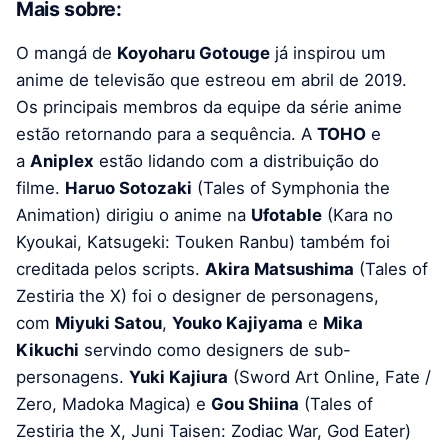
Mais sobre:
O mangá de
Koyoharu Gotouge
já inspirou um
anime de televisão que estreou em abril de 2019.
Os principais membros da equipe da série anime
estão retornando para a sequência. A
TOHO
e
a
Aniplex
estão lidando com a distribuição do
filme.
Haruo Sotozaki
(Tales of Symphonia the
Animation) dirigiu o anime na
Ufotable
(Kara no
Kyoukai, Katsugeki: Touken Ranbu) também foi
creditada pelos scripts.
Akira Matsushima
(Tales of
Zestiria the X) foi o designer de personagens,
com
Miyuki Satou
,
Youko Kajiyama
e
Mika
Kikuchi
servindo como designers de sub-
personagens.
Yuki Kajiura
(Sword Art Online, Fate /
Zero, Madoka Magica) e
Gou Shiina
(Tales of
Zestiria the X, Juni Taisen: Zodiac War, God Eater)