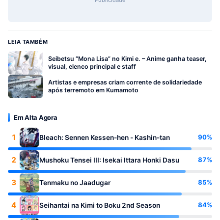
LEIA TAMBÉM
Seibetsu “Mona Lisa” no Kimi e. – Anime ganha teaser,
visual, elenco principal e staff
Artistas e empresas criam corrente de solidariedade
após terremoto em Kumamoto
Em Alta Agora
1
90%
Bleach: Sennen Kessen-hen - Kashin-tan
2
87%
Mushoku Tensei III: Isekai Ittara Honki Dasu
3
85%
Tenmaku no Jaadugar
4
84%
Seihantai na Kimi to Boku 2nd Season