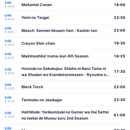
SÁB
Meitantei Conan
18:00
8 AGO
SÁB
Yomi no Tsugai
23:30
8 AGO
SÁB
Bleach: Sennen Kessen-hen - Kashin-tan
23:00
8 AGO
SÁB
Crayon Shin-chan
16:30
8 AGO
SÁB
Mairimashita! Iruma-kun 4th Season
18:25
8 AGO
Honzuki no Gekokujou: Shisho ni Naru Tame ni
SÁB
17:30
8 AGO
wa Shudan wo Erandeiraremasen - Ryoushu no
Youjo
SÁB
Black Torch
22:00
8 AGO
SÁB
Tenmaku no Jaadugar
23:30
8 AGO
Hell Mode: Yarikomizuki no Gamer wa Hai Settei
SÁB
01:00
8 AGO
no Isekai de Musou suru 2nd Season
SÁB