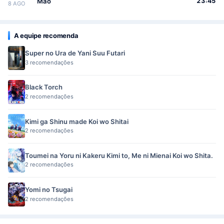
Mao
23:45
8 AGO
A equipe recomenda
Super no Ura de Yani Suu Futari
3 recomendações
Black Torch
2 recomendações
Kimi ga Shinu made Koi wo Shitai
2 recomendações
Toumei na Yoru ni Kakeru Kimi to, Me ni Mienai Koi wo Shita.
2 recomendações
Yomi no Tsugai
2 recomendações