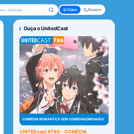
te
Claro
Escuro
Ouça o UnitedCast
UNITEDcast #786 - COMÉDIA