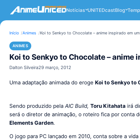
Notícias
UNITEDcast
Blog
Temp
Início
Animes
Koi to Senkyo to Chocolate – anime inspirado em um
ANIMES
Koi to Senkyo to Chocolate – anime 
Dalton Silveira
29 março, 2012
Uma adaptação animada do eroge
Koi to Senkyo to
Sendo produzido pela
AIC Build,
Toru Kitahata
irá d
será o diretor de animação, o roteiro fica por conta 
Elements Garden
.
O jogo para PC lançado em 2010, conta sobre a vid