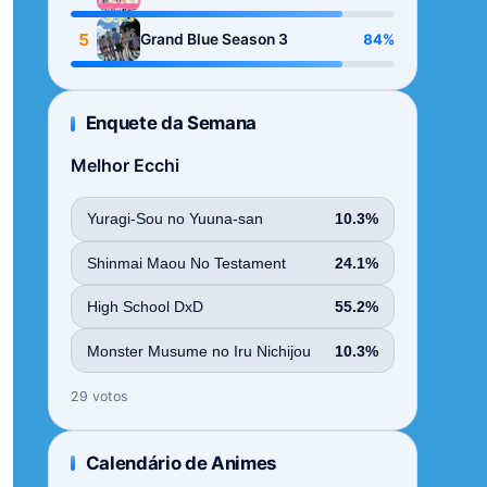
Season
5
84%
Grand Blue Season 3
Enquete da Semana
Melhor Ecchi
Yuragi-Sou no Yuuna-san
10.3%
Shinmai Maou No Testament
24.1%
High School DxD
55.2%
Monster Musume no Iru Nichijou
10.3%
29 votos
Calendário de Animes