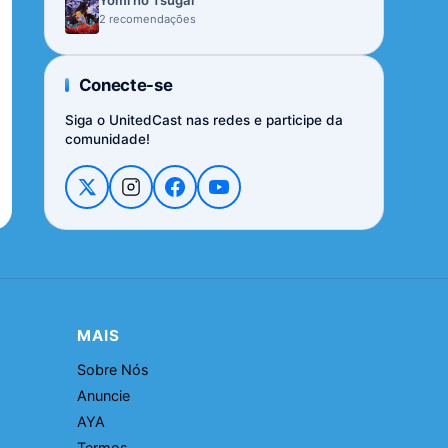
Yomi no Tsugai
2 recomendações
Conecte-se
Siga o UnitedCast nas redes e participe da
comunidade!
MAIS
Sobre Nós
Anuncie
AYA
Termos