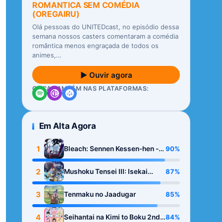
ROMANTICA SEM COMÉDIA
(OREGAIRU)
Olá pessoas do UNITEDcast, no episódio dessa
semana nossos casters comentaram a comédia
romântica menos engraçada de todos os
animes,…
▶ Ouvir agora
OUÇA TAMBÉM NAS PLATAFORMAS:
Em Alta Agora
1
90%
Bleach: Sennen Kessen-hen -
Kashin-tan
2
87%
Mushoku Tensei III: Isekai
Ittara Honki Dasu
3
85%
Tenmaku no Jaadugar
4
84%
Seihantai na Kimi to Boku 2nd