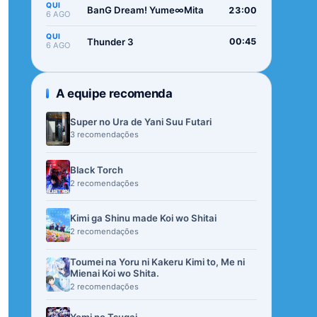
QUI
BanG Dream! Yume∞Mita
23:00
6 AGO
QUI
Thunder 3
00:45
6 AGO
A equipe recomenda
Super no Ura de Yani Suu Futari
3 recomendações
Black Torch
2 recomendações
Kimi ga Shinu made Koi wo Shitai
2 recomendações
Toumei na Yoru ni Kakeru Kimi to, Me ni
Mienai Koi wo Shita.
2 recomendações