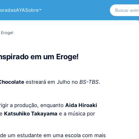
Buscar no si
oradas
AYA
Sobre
 Eroge!
inspirado em um Eroge!
 Chocolate
estreará em Julho no
BS-TBS
.
irigir a produção, enquanto
Aida Hiroaki
de
Katsuhiko Takayama
e a música por
a de um estudante em uma escola com mais