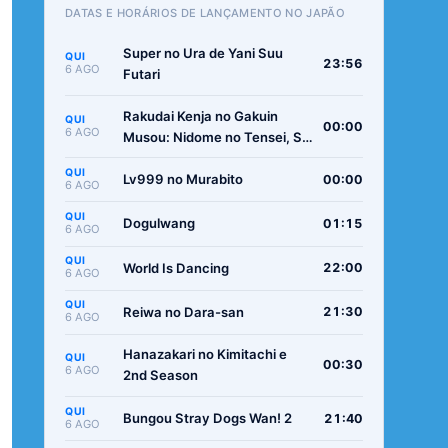
DATAS E HORÁRIOS DE LANÇAMENTO NO JAPÃO
Super no Ura de Yani Suu
QUI
23:56
6 AGO
Futari
Rakudai Kenja no Gakuin
QUI
00:00
6 AGO
Musou: Nidome no Tensei, S-
Rank Cheat Majutsushi
QUI
Boukenroku
Lv999 no Murabito
00:00
6 AGO
QUI
Dogulwang
01:15
6 AGO
QUI
World Is Dancing
22:00
6 AGO
QUI
Reiwa no Dara-san
21:30
6 AGO
Hanazakari no Kimitachi e
QUI
00:30
6 AGO
2nd Season
QUI
Bungou Stray Dogs Wan! 2
21:40
6 AGO