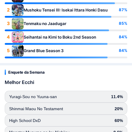
2
87%
Mushoku Tensei III: Isekai Ittara Honki Dasu
3
85%
Tenmaku no Jaadugar
4
84%
Seihantai na Kimi to Boku 2nd Season
5
84%
Grand Blue Season 3
Enquete da Semana
Melhor Ecchi
Yuragi-Sou no Yuuna-san
11.4%
Shinmai Maou No Testament
20%
High School DxD
60%