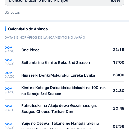
Monster Musume no Iru Nichijou
8.6%
35 votos
Calendário de Animes
DATAS E HORÁRIOS DE LANÇAMENTO NO JAPÃO
DOM
One Piece
23:15
9 AGO
DOM
Seihantai na Kimi to Boku 2nd Season
17:00
9 AGO
DOM
Nijusseiki Denki Mokuroku: Eureka Evrika
23:00
9 AGO
Kimi no Koto ga Daidaidaidaidaisuki na 100-nin
DOM
22:30
9 AGO
no Kanojo 3rd Season
Futsutsuka na Akujo dewa Gozaimasu ga:
DOM
23:45
9 AGO
Suuguu Chouso Torikae Den
Saijo no Osewa: Takane no Hanadarake na
DOM
02:38
9 AGO