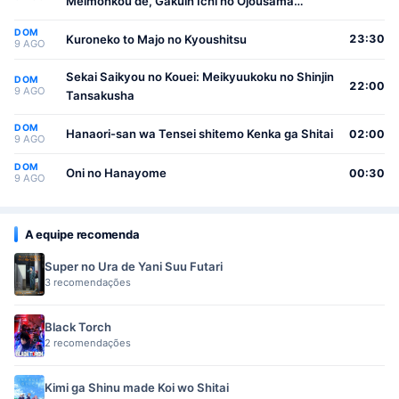
Meimonkou de, Gakuin Ichi no Ojousama
(Seikatsu Nouryoku Kaimu) wo Kagenagara
DOM
Osewa suru Koto ni Narimashita
Kuroneko to Majo no Kyoushitsu
23:30
9 AGO
Sekai Saikyou no Kouei: Meikyuukoku no Shinjin
DOM
22:00
9 AGO
Tansakusha
DOM
Hanaori-san wa Tensei shitemo Kenka ga Shitai
02:00
9 AGO
DOM
Oni no Hanayome
00:30
9 AGO
A equipe recomenda
Super no Ura de Yani Suu Futari
3 recomendações
Black Torch
2 recomendações
Kimi ga Shinu made Koi wo Shitai