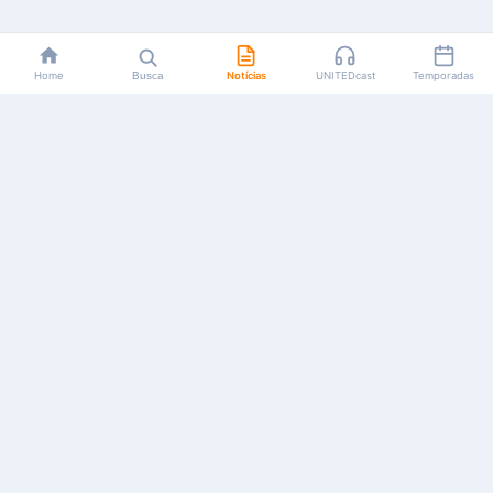
Home
Busca
Notícias
UNITEDcast
Temporadas
Notícias, reviews, guias e podcasts sobre o universo dos
animes!
Feito por fãs, para fãs.
NAVEGAÇÃO
CATEGORIAS
MAIS
Início
Animes
Sobre Nós
Notícias
Mangás
Anuncie