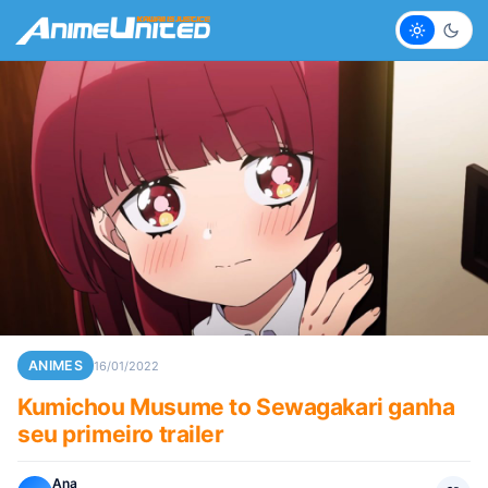
Claro
Escur
ANIMES
16/01/2022
Kumichou Musume to Sewagakari ganha
seu primeiro trailer
Ana