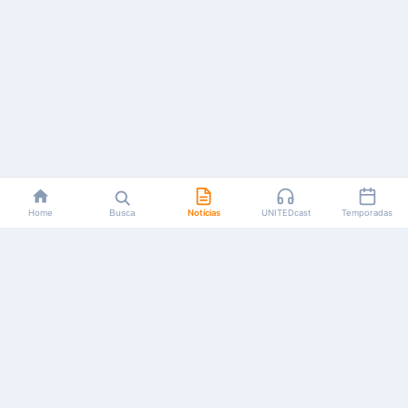
Home
Busca
Notícias
UNITEDcast
Temporadas
Notícias, reviews, guias e podcasts sobre o universo dos
animes!
Feito por fãs, para fãs.