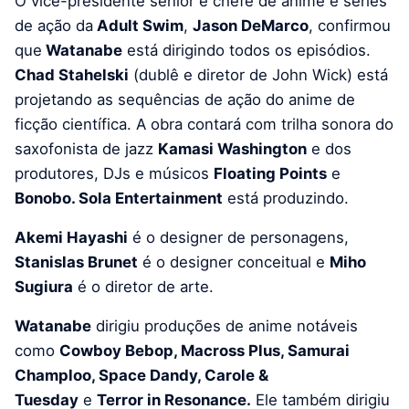
O vice-presidente sênior e chefe de anime e séries
de ação da
Adult Swim
,
Jason DeMarco
, confirmou
que
Watanabe
está dirigindo todos os episódios.
Chad Stahelski
(dublê e diretor de John Wick) está
projetando as sequências de ação do anime de
ficção científica. A obra contará com trilha sonora do
saxofonista de jazz
Kamasi Washington
e dos
produtores, DJs e músicos
Floating Points
e
Bonobo. Sola Entertainment
está produzindo.
Akemi Hayashi
é o designer de personagens,
Stanislas Brunet
é o designer conceitual e
Miho
Sugiura
é o diretor de arte.
Watanabe
dirigiu produções de anime notáveis ​​
como
Cowboy Bebop, Macross Plus, Samurai
Champloo, Space Dandy, Carole &
Tuesday
e
Terror in Resonance.
Ele também dirigiu