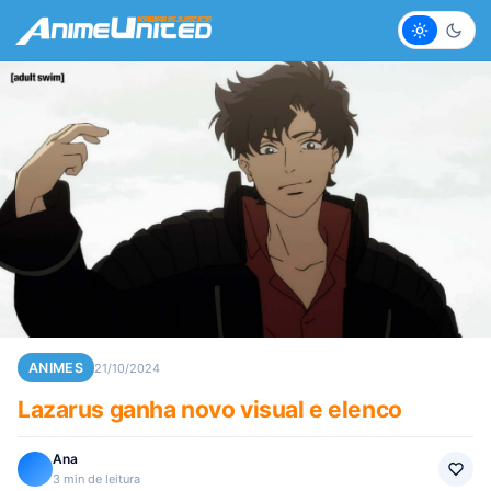
Claro
Escur
ANIMES
21/10/2024
Lazarus ganha novo visual e elenco
Ana
3 min de leitura