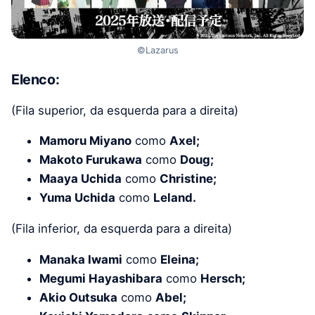
©Lazarus
Elenco:
(Fila superior, da esquerda para a direita)
Mamoru Miyano
como
Axel;
Makoto Furukawa
como
Doug;
Maaya Uchida
como
Christine;
Yuma Uchida
como
Leland.
(Fila inferior, da esquerda para a direita)
Manaka Iwami
como
Eleina;
Megumi Hayashibara
como
Hersch;
Akio Outsuka
como
Abel;