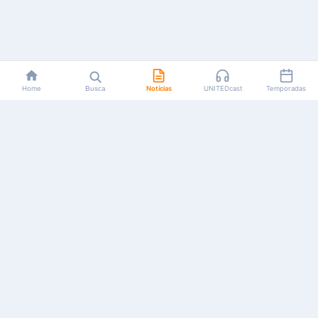
Home
Busca
Notícias
UNITEDcast
Temporadas
Notícias, reviews, guias e podcasts sobre o universo dos
animes!
Feito por fãs, para fãs.
NAVEGAÇÃO
CATEGORIAS
MAIS