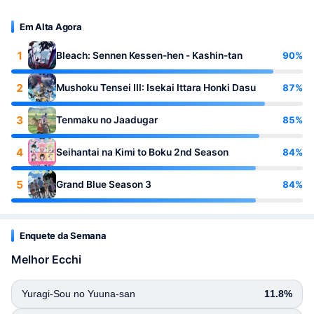
Em Alta Agora
1
90%
Bleach: Sennen Kessen-hen - Kashin-tan
2
87%
Mushoku Tensei III: Isekai Ittara Honki Dasu
3
85%
Tenmaku no Jaadugar
4
84%
Seihantai na Kimi to Boku 2nd Season
5
84%
Grand Blue Season 3
Enquete da Semana
Melhor Ecchi
Yuragi-Sou no Yuuna-san
11.8%