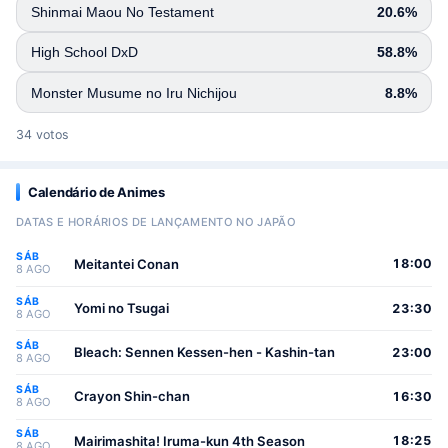
Shinmai Maou No Testament
20.6%
High School DxD
58.8%
Monster Musume no Iru Nichijou
8.8%
34 votos
Calendário de Animes
DATAS E HORÁRIOS DE LANÇAMENTO NO JAPÃO
SÁB
Meitantei Conan
18:00
8 AGO
SÁB
Yomi no Tsugai
23:30
8 AGO
SÁB
Bleach: Sennen Kessen-hen - Kashin-tan
23:00
8 AGO
SÁB
Crayon Shin-chan
16:30
8 AGO
SÁB
Mairimashita! Iruma-kun 4th Season
18:25
8 AGO