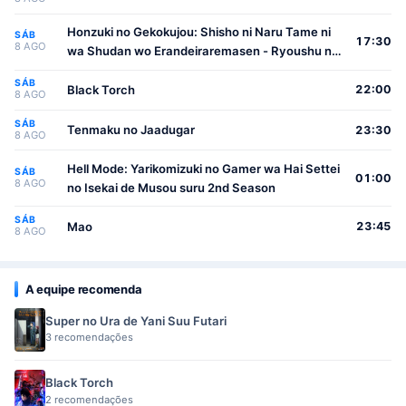
Honzuki no Gekokujou: Shisho ni Naru Tame ni
SÁB
17:30
8 AGO
wa Shudan wo Erandeiraremasen - Ryoushu no
Youjo
SÁB
Black Torch
22:00
8 AGO
SÁB
Tenmaku no Jaadugar
23:30
8 AGO
Hell Mode: Yarikomizuki no Gamer wa Hai Settei
SÁB
01:00
8 AGO
no Isekai de Musou suru 2nd Season
SÁB
Mao
23:45
8 AGO
A equipe recomenda
Super no Ura de Yani Suu Futari
3 recomendações
Black Torch
2 recomendações