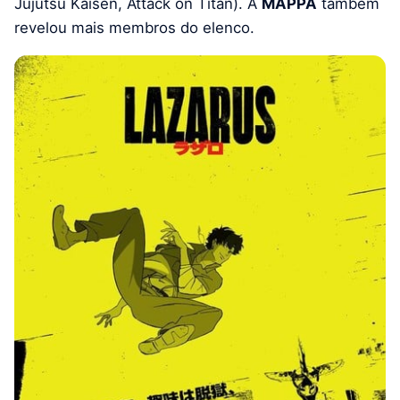
Jujutsu Kaisen, Attack on Titan). A
MAPPA
também
revelou mais membros do elenco.