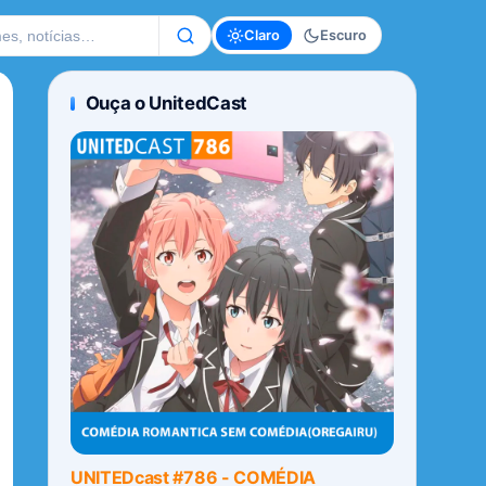
te
Claro
Escuro
Ouça o UnitedCast
UNITEDcast #786 - COMÉDIA