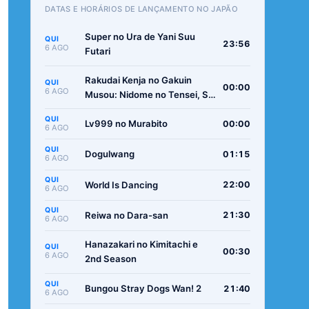
DATAS E HORÁRIOS DE LANÇAMENTO NO JAPÃO
Super no Ura de Yani Suu
QUI
23:56
6 AGO
Futari
Rakudai Kenja no Gakuin
QUI
00:00
6 AGO
Musou: Nidome no Tensei, S-
Rank Cheat Majutsushi
QUI
Boukenroku
Lv999 no Murabito
00:00
6 AGO
QUI
Dogulwang
01:15
6 AGO
QUI
World Is Dancing
22:00
6 AGO
QUI
Reiwa no Dara-san
21:30
6 AGO
Hanazakari no Kimitachi e
QUI
00:30
6 AGO
2nd Season
QUI
Bungou Stray Dogs Wan! 2
21:40
6 AGO