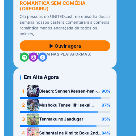
ROMANTICA SEM COMÉDIA
(OREGAIRU)
Olá pessoas do UNITEDcast, no episódio dessa
semana nossos casters comentaram a comédia
romântica menos engraçada de todos os
animes,…
▶ Ouvir agora
OUÇA TAMBÉM NAS PLATAFORMAS:
Em Alta Agora
1
90%
Bleach: Sennen Kessen-hen -
Kashin-tan
2
87%
Mushoku Tensei III: Isekai
Ittara Honki Dasu
3
85%
Tenmaku no Jaadugar
4
84%
Seihantai na Kimi to Boku 2nd