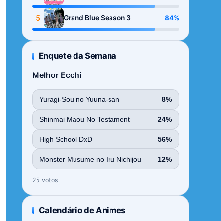
Season
5
84%
Grand Blue Season 3
Enquete da Semana
Melhor Ecchi
Yuragi-Sou no Yuuna-san
8%
Shinmai Maou No Testament
24%
High School DxD
56%
Monster Musume no Iru Nichijou
12%
25 votos
Calendário de Animes