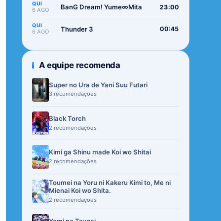
QUI
BanG Dream! Yume∞Mita
23:00
6 AGO
QUI
Thunder 3
00:45
6 AGO
A equipe recomenda
Super no Ura de Yani Suu Futari
3 recomendações
Black Torch
2 recomendações
Kimi ga Shinu made Koi wo Shitai
2 recomendações
Toumei na Yoru ni Kakeru Kimi to, Me ni
Mienai Koi wo Shita.
2 recomendações