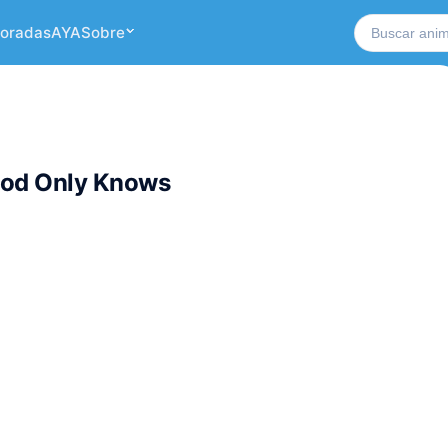
Buscar no si
oradas
AYA
Sobre
God Only Knows