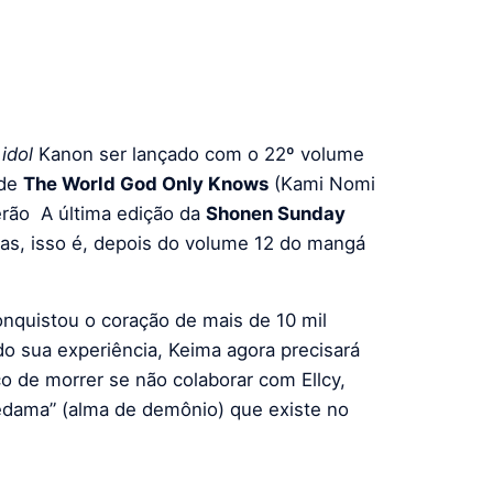
a
idol
Kanon ser lançado com o 22º volume
 de
The World God Only Knows
(Kami Nomi
erão A última edição da
Shonen Sunday
sas, isso é, depois do volume 12 do mangá
onquistou o coração de mais de 10 mil
do sua experiência, Keima agora precisará
co de morrer se não colaborar com Ellcy,
edama” (alma de demônio) que existe no