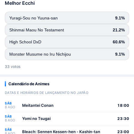
Melhor Ecchi
Yuragi-Sou no Yuuna-san
9.1%
Shinmai Maou No Testament
21.2%
High School DxD
60.6%
Monster Musume no Iru Nichijou
9.1%
33 votos
Calendário de Animes
DATAS E HORÁRIOS DE LANÇAMENTO NO JAPÃO
SÁB
Meitantei Conan
18:00
8 AGO
SÁB
Yomi no Tsugai
23:30
8 AGO
SÁB
Bleach: Sennen Kessen-hen - Kashin-tan
23:00
8 AGO