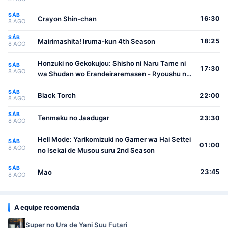
SÁB
Crayon Shin-chan
16:30
8 AGO
SÁB
Mairimashita! Iruma-kun 4th Season
18:25
8 AGO
Honzuki no Gekokujou: Shisho ni Naru Tame ni
SÁB
17:30
8 AGO
wa Shudan wo Erandeiraremasen - Ryoushu no
Youjo
SÁB
Black Torch
22:00
8 AGO
SÁB
Tenmaku no Jaadugar
23:30
8 AGO
Hell Mode: Yarikomizuki no Gamer wa Hai Settei
SÁB
01:00
8 AGO
no Isekai de Musou suru 2nd Season
SÁB
Mao
23:45
8 AGO
A equipe recomenda
Super no Ura de Yani Suu Futari