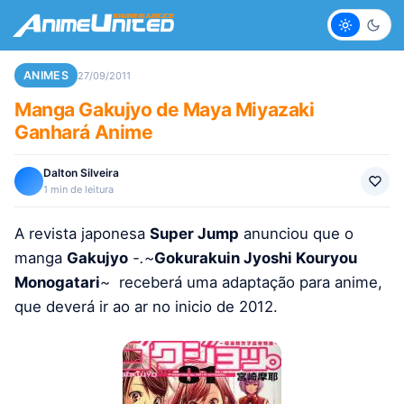
Claro
Escur
ANIMES
27/09/2011
Manga Gakujyo de Maya Miyazaki
Ganhará Anime
Dalton Silveira
1 min de leitura
A revista japonesa
Super Jump
anunciou que o
manga
Gakujyo
-.~
Gokurakuin Jyoshi Kouryou
Monogatari
~
receberá uma adaptação para anime,
que deverá ir ao ar no inicio de 2012.