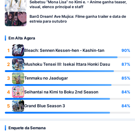
Seibetsu “Mona Lisa” no Kimi e. – Anime ganha teaser,
visual, elenco principal e staff
BanG Dream! Ave Mujica: Filme ganha trailer e data de
estreia para outubro
Em Alta Agora
1
90%
Bleach: Sennen Kessen-hen - Kashin-tan
2
87%
Mushoku Tensei III: Isekai Ittara Honki Dasu
3
85%
Tenmaku no Jaadugar
4
84%
Seihantai na Kimi to Boku 2nd Season
5
84%
Grand Blue Season 3
Enquete da Semana