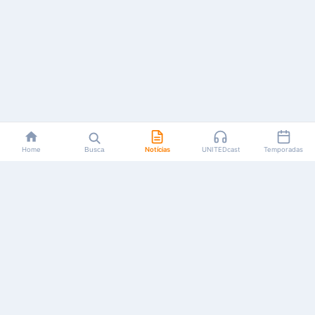
Home
Busca
Notícias
UNITEDcast
Temporadas
Notícias, reviews, guias e podcasts sobre o universo dos
animes!
Feito por fãs, para fãs.