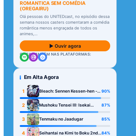
ROMANTICA SEM COMÉDIA
(OREGAIRU)
Olá pessoas do UNITEDcast, no episódio dessa
semana nossos casters comentaram a comédia
romântica menos engraçada de todos os
animes,…
▶ Ouvir agora
OUÇA TAMBÉM NAS PLATAFORMAS:
Em Alta Agora
1
90%
Bleach: Sennen Kessen-hen -
Kashin-tan
2
87%
Mushoku Tensei III: Isekai
Ittara Honki Dasu
3
85%
Tenmaku no Jaadugar
4
84%
Seihantai na Kimi to Boku 2nd