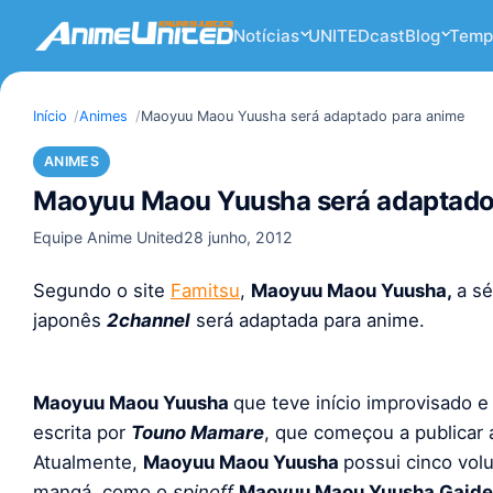
Notícias
UNITEDcast
Blog
Temp
Início
Animes
Maoyuu Maou Yuusha será adaptado para anime
ANIMES
Maoyuu Maou Yuusha será adaptado
Equipe Anime United
28 junho, 2012
Segundo o site
Famitsu
,
Maoyuu Maou Yuusha,
a s
japonês
2channel
será adaptada para anime.
Maoyuu Maou Yuusha
que teve início improvisado e
escrita por
Touno Mamare
, que começou a publicar
Atualmente,
Maoyuu Maou Yuusha
possui cinco vol
mangá, como o
spinoff
Maoyuu Maou Yuusha Gaide