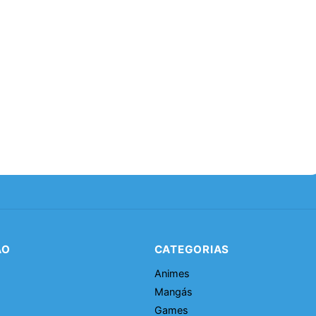
ÃO
CATEGORIAS
Animes
Mangás
Games