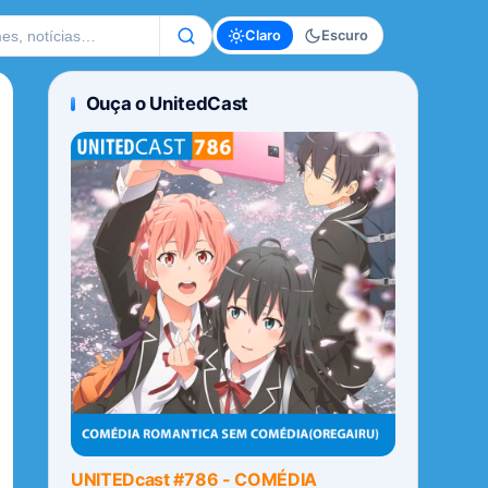
te
Claro
Escuro
Ouça o UnitedCast
UNITEDcast #786 - COMÉDIA