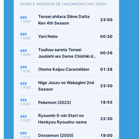
DATAS E HORÁRIOS DE LANÇAMENTO NO JAPÃO
Tensei shitara Slime Datta
SEX
23:00
7 AGO
Ken 4th Season
SEX
Yani Neko
00:30
7 AGO
Tsuihou sareta Tensei
SEX
00:26
7 AGO
Juukishi wa Game Chishiki de
Musou suru
SEX
Otome Kaijuu Caraméliser
01:28
7 AGO
Nige Jouzu no Wakagimi 2nd
SEX
23:30
7 AGO
Season
SEX
Pokemon (2023)
18:55
7 AGO
Ryoumin 0-nin Start no
SEX
22:30
7 AGO
Henkyou Ryoushu-sama
SEX
Doraemon (2005)
19:00
7 AGO