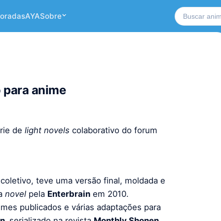
Buscar no si
oradas
AYA
Sobre
 para anime
érie de
light novels
colaborativo do forum
 coletivo, teve uma versão final, moldada e
 a
novel
pela
Enterbrain
em 2010.
umes publicados e várias adaptações para
n,
serializado na revista
Monthly Shonen