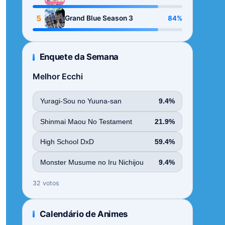
Season
5
84%
Grand Blue Season 3
Enquete da Semana
Melhor Ecchi
Yuragi-Sou no Yuuna-san
9.4%
Shinmai Maou No Testament
21.9%
High School DxD
59.4%
Monster Musume no Iru Nichijou
9.4%
32 votos
Calendário de Animes