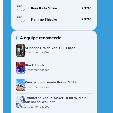
SEX
Kore Kaite Shine
23:30
7 AGO
SEX
Kami no Shizuku
23:30
7 AGO
A equipe recomenda
Super no Ura de Yani Suu Futari
3 recomendações
Black Torch
2 recomendações
Kimi ga Shinu made Koi wo Shitai
2 recomendações
Toumei na Yoru ni Kakeru Kimi to, Me ni
Mienai Koi wo Shita.
2 recomendações