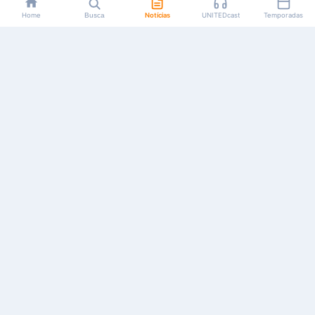
Home
Busca
Notícias
UNITEDcast
Temporadas
Notícias, reviews, guias e podcasts sobre o universo dos
animes!
Feito por fãs, para fãs.
NAVEGAÇÃO
CATEGORIAS
MAIS
Início
Animes
Sobre Nós
Notícias
Mangás
Anuncie
Artigos
Games
AYA