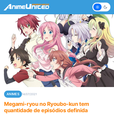
Claro
Escur
ANIMES
14/07/2021
Megami-ryou no Ryoubo-kun tem
quantidade de episódios definida